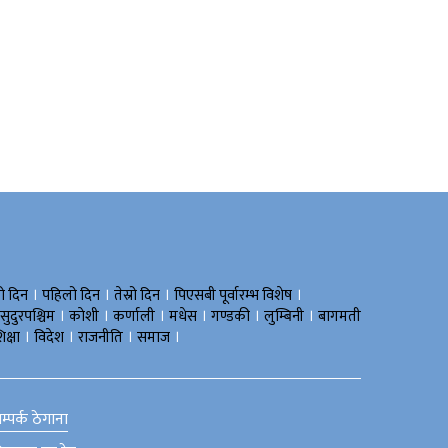
।
।
।
।
रो दिन
पहिलो दिन
तेस्रो दिन
पिएसबी पूर्वारम्भ विशेष
।
।
।
।
।
।
सुदुरपश्चिम
काेशी
कर्णाली
मधेस
गण्डकी
लुम्बिनी
बागमती
।
।
।
।
िक्षा
विदेश
राजनीति
समाज
म्पर्क ठेगाना