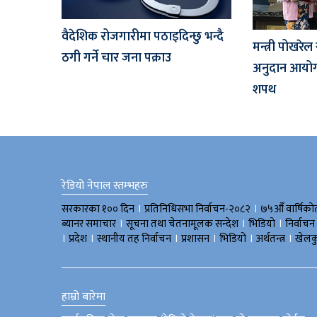
वैदेशिक रोजगारीमा पठाइदिन्छु भन्दै
मन्त्री पोखरेल
ठगी गर्ने चार जना पक्राउ
अनुदान आयोग
शपथ
रेडियो नेपाल स्तम्भहरु
।
।
सरकारका १०० दिन
प्रतिनिधिसभा निर्वाचन-२०८२
७५औँ वार्षिको
।
।
।
ब्यानर समाचार
सूचना तथा चेतनामूलक सन्देश
भिडियाे
निर्वाचन
।
।
।
।
।
।
प्रदेश
स्थानीय तह निर्वाचन
प्रशासन
भिडियो
अर्थतन्त्र
खेलक
हाम्रो बारेमा