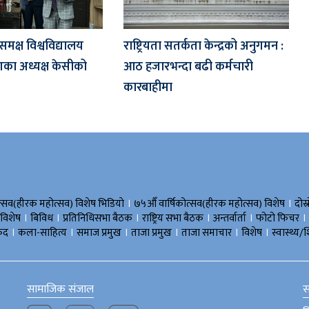
 समक्ष विश्वविद्यालय
राष्ट्रियता सतर्कता केन्द्रको अनुगमन :
का अध्यक्ष केसीको
आठ हजारभन्दा बढी कर्मचारी
कारबाहीमा
।
।
त्सव(हीरक महोत्सव) विशेष भिडियाे
७५औँ वार्षिकोत्सव(हीरक महोत्सव) विशेष
दोस्
।
।
।
।
।
।
 विशेष
बिविध
प्रतिनिधिसभा बैठक
राष्ट्रिय सभा बैठक
अन्तर्वार्ता
फोटो फिचर
।
।
।
।
।
।
ुद
कला-साहित्य
समाज प्रमुख
ताजा प्रमुख
ताजा समाचार
विशेष
स्वास्थ्य/श
सामाजिक संजाल
स