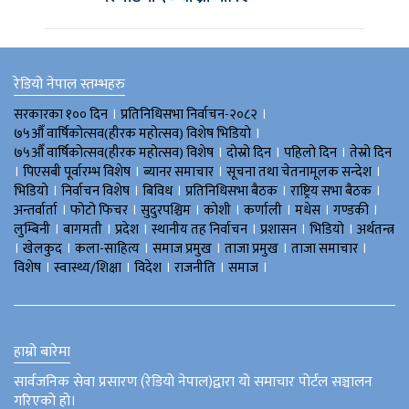
रेडियो नेपाल स्तम्भहरु
।
।
सरकारका १०० दिन
प्रतिनिधिसभा निर्वाचन-२०८२
।
७५औँ वार्षिकोत्सव(हीरक महोत्सव) विशेष भिडियाे
।
।
।
७५औँ वार्षिकोत्सव(हीरक महोत्सव) विशेष
दोस्रो दिन
पहिलो दिन
तेस्रो दिन
।
।
।
।
पिएसबी पूर्वारम्भ विशेष
ब्यानर समाचार
सूचना तथा चेतनामूलक सन्देश
।
।
।
।
।
भिडियाे
निर्वाचन विशेष
बिविध
प्रतिनिधिसभा बैठक
राष्ट्रिय सभा बैठक
।
।
।
।
।
।
।
अन्तर्वार्ता
फोटो फिचर
सुदुरपश्चिम
काेशी
कर्णाली
मधेस
गण्डकी
।
।
।
।
।
।
लुम्बिनी
बागमती
प्रदेश
स्थानीय तह निर्वाचन
प्रशासन
भिडियो
अर्थतन्त्र
।
।
।
।
।
।
खेलकुद
कला-साहित्य
समाज प्रमुख
ताजा प्रमुख
ताजा समाचार
।
।
।
।
।
विशेष
स्वास्थ्य/शिक्षा
विदेश
राजनीति
समाज
हाम्रो बारेमा
सार्वजनिक सेवा प्रसारण (रेडियो नेपाल)द्वारा यो समाचार पोर्टल सञ्चालन
गरिएको हो।