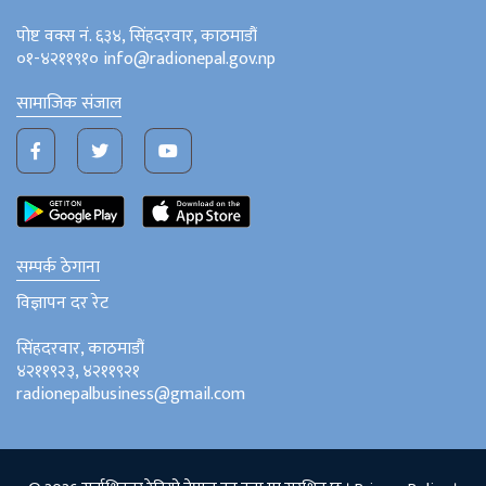
पोष्ट वक्स नं. ६३४, सिंहदरवार, काठमाडौं
०१-४२११९१० info@radionepal.gov.np
सामाजिक संजाल
सम्पर्क ठेगाना
विज्ञापन दर रेट
सिंहदरवार, काठमाडौं
४२११९२३, ४२११९२१
radionepalbusiness@gmail.com