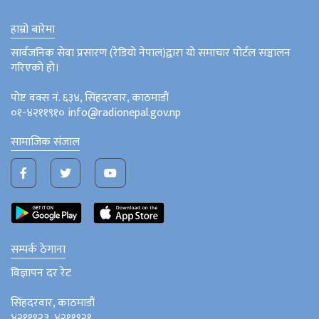
हाम्रो बारेमा
सार्वजनिक सेवा प्रसारण (रेडियो नेपाल)द्वारा यो समाचार पोर्टल सञ्चालन
गरिएको हो।
पोष्ट वक्स नं. ६३४, सिंहदरवार, काठमाडौं
०१-४२११९१० info@radionepal.gov.np
सामाजिक संजाल
सम्पर्क ठेगाना
विज्ञापन दर रेट
सिंहदरवार, काठमाडौं
४२११९२३, ४२११९२१