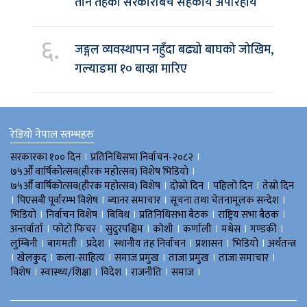
तीनै तहका सरकारबिच सहकार्य अपरिहार्य’
६.
जङ्गल व्यवस्थापन नहुँदा बढ्यो बाघको जोखिम,
गल्याङमा १० बाख्रा मारिए
रेडियो नेपाल स्तम्भहरु
।
।
सरकारका १०० दिन
प्रतिनिधिसभा निर्वाचन-२०८२
।
७५औँ वार्षिकोत्सव(हीरक महोत्सव) विशेष भिडियाे
।
।
।
७५औँ वार्षिकोत्सव(हीरक महोत्सव) विशेष
दोस्रो दिन
पहिलो दिन
तेस्रो दिन
।
।
।
।
पिएसबी पूर्वारम्भ विशेष
ब्यानर समाचार
सूचना तथा चेतनामूलक सन्देश
।
।
।
।
।
भिडियाे
निर्वाचन विशेष
बिविध
प्रतिनिधिसभा बैठक
राष्ट्रिय सभा बैठक
।
।
।
।
।
।
।
अन्तर्वार्ता
फोटो फिचर
सुदुरपश्चिम
काेशी
कर्णाली
मधेस
गण्डकी
।
।
।
।
।
।
लुम्बिनी
बागमती
प्रदेश
स्थानीय तह निर्वाचन
प्रशासन
भिडियो
अर्थतन्त्र
।
।
।
।
।
।
खेलकुद
कला-साहित्य
समाज प्रमुख
ताजा प्रमुख
ताजा समाचार
।
।
।
।
।
विशेष
स्वास्थ्य/शिक्षा
विदेश
राजनीति
समाज