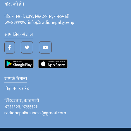
गरिएको हो।
पोष्ट वक्स नं. ६३४, सिंहदरवार, काठमाडौं
०१-४२११९१० info@radionepal.gov.np
सामाजिक संजाल
सम्पर्क ठेगाना
विज्ञापन दर रेट
सिंहदरवार, काठमाडौं
४२११९२३, ४२११९२१
radionepalbusiness@gmail.com