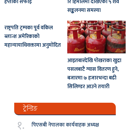
हप्ताको सफाइ
रि हिमालमा देखिएका ५ शव
सङ्कलनमा समस्या
राष्ट्रपति ट्रम्पका पूर्व वकिल
ब्लान्श अमेरिकाको
महान्यायाधिवक्तामा अनुमोदित
आइतबारदेखि पोखराका खुद्रा
पसलबाटै ग्यास वितरण हुने,
बजारमा ७ हजारभन्दा बढी
सिलिण्डर आउने तयारी
ट्रेन्डिङ
१.
पिएसबी नेपालका कार्यवाहक अध्यक्ष