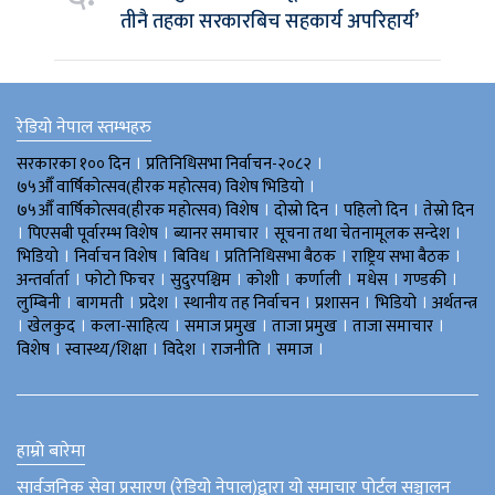
तीनै तहका सरकारबिच सहकार्य अपरिहार्य’
रेडियो नेपाल स्तम्भहरु
।
।
सरकारका १०० दिन
प्रतिनिधिसभा निर्वाचन-२०८२
।
७५औँ वार्षिकोत्सव(हीरक महोत्सव) विशेष भिडियाे
।
।
।
७५औँ वार्षिकोत्सव(हीरक महोत्सव) विशेष
दोस्रो दिन
पहिलो दिन
तेस्रो दिन
।
।
।
।
पिएसबी पूर्वारम्भ विशेष
ब्यानर समाचार
सूचना तथा चेतनामूलक सन्देश
।
।
।
।
।
भिडियाे
निर्वाचन विशेष
बिविध
प्रतिनिधिसभा बैठक
राष्ट्रिय सभा बैठक
।
।
।
।
।
।
।
अन्तर्वार्ता
फोटो फिचर
सुदुरपश्चिम
काेशी
कर्णाली
मधेस
गण्डकी
।
।
।
।
।
।
लुम्बिनी
बागमती
प्रदेश
स्थानीय तह निर्वाचन
प्रशासन
भिडियो
अर्थतन्त्र
।
।
।
।
।
।
खेलकुद
कला-साहित्य
समाज प्रमुख
ताजा प्रमुख
ताजा समाचार
।
।
।
।
।
विशेष
स्वास्थ्य/शिक्षा
विदेश
राजनीति
समाज
हाम्रो बारेमा
सार्वजनिक सेवा प्रसारण (रेडियो नेपाल)द्वारा यो समाचार पोर्टल सञ्चालन