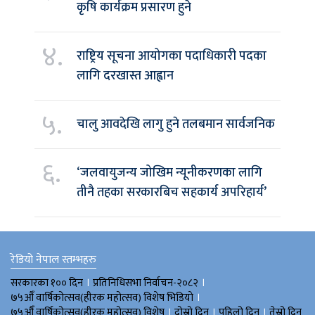
कृषि कार्यक्रम प्रसारण हुने
४.
राष्ट्रिय सूचना आयोगका पदाधिकारी पदका
लागि दरखास्त आह्वान
५.
चालु आवदेखि लागु हुने तलबमान सार्वजनिक
६.
‘जलवायुजन्य जोखिम न्यूनीकरणका लागि
तीनै तहका सरकारबिच सहकार्य अपरिहार्य’
रेडियो नेपाल स्तम्भहरु
।
।
सरकारका १०० दिन
प्रतिनिधिसभा निर्वाचन-२०८२
।
७५औँ वार्षिकोत्सव(हीरक महोत्सव) विशेष भिडियाे
।
।
।
७५औँ वार्षिकोत्सव(हीरक महोत्सव) विशेष
दोस्रो दिन
पहिलो दिन
तेस्रो दिन