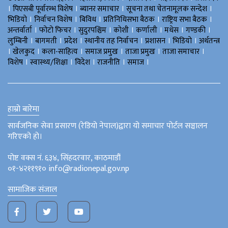
।
।
।
।
पिएसबी पूर्वारम्भ विशेष
ब्यानर समाचार
सूचना तथा चेतनामूलक सन्देश
।
।
।
।
।
भिडियाे
निर्वाचन विशेष
बिविध
प्रतिनिधिसभा बैठक
राष्ट्रिय सभा बैठक
।
।
।
।
।
।
।
अन्तर्वार्ता
फोटो फिचर
सुदुरपश्चिम
काेशी
कर्णाली
मधेस
गण्डकी
।
।
।
।
।
।
लुम्बिनी
बागमती
प्रदेश
स्थानीय तह निर्वाचन
प्रशासन
भिडियो
अर्थतन्त्र
।
।
।
।
।
।
खेलकुद
कला-साहित्य
समाज प्रमुख
ताजा प्रमुख
ताजा समाचार
।
।
।
।
।
विशेष
स्वास्थ्य/शिक्षा
विदेश
राजनीति
समाज
हाम्रो बारेमा
सार्वजनिक सेवा प्रसारण (रेडियो नेपाल)द्वारा यो समाचार पोर्टल सञ्चालन
गरिएको हो।
पोष्ट वक्स नं. ६३४, सिंहदरवार, काठमाडौं
०१-४२११९१० info@radionepal.gov.np
सामाजिक संजाल