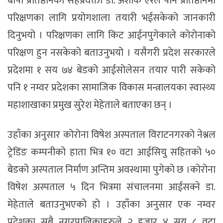
बीपी प्रतिष्ठानका सहप्रवक्ता डा. अशोक ऐरले पनि प्रतिष्ठानमा
परिक्षणका लागि प्रयोगशाला तयारी भईसकेको जानकारी
दिनुभयो । परिक्षणका लागि किट आईनपुगेकाले कोरोनाको
परिक्षण हुन नसकेको बताउनुभयो । यसैगरी प्रदेश सरकारले
प्रदेशमा १ सय ७४ बेडको आईसोलेसन तयार पारी सकेको
पनि १ नम्वर प्रदेशका सामाजिक विकास मन्त्रालयका स्वास्थ्य
महाशाखाका प्रमुख सुरेश मेहेताले बताएका छन् ।
उहाँका अनुसार कोरोना विषेश अस्पताल विराटनगरको नेश्नल
ट्रेडिंङ कम्पनीको हाता भित्र १० वटा आईसियु सहितको ५०
बेडको अस्पताल निर्माण अन्तिम अवस्थामा पुगेको छ ।कोरोना
विषेश अस्पताल ५ दिन भित्रमा संचालनमा आईसक्ने डा.
मेहेताले बताउनुभएको हो । उहाँका अनुसार एक नम्वर
प्रदेशका सबै नगरपालिकाहरुले २ हजार ४ सय ८ वटा