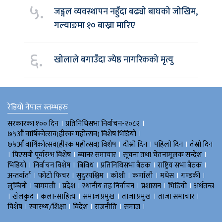
५.
जङ्गल व्यवस्थापन नहुँदा बढ्यो बाघको जोखिम,
गल्याङमा १० बाख्रा मारिए
६.
खोलाले बगाउँदा ज्येष्ठ नागरिकको मृत्यु
रेडियो नेपाल स्तम्भहरु
।
।
सरकारका १०० दिन
प्रतिनिधिसभा निर्वाचन-२०८२
।
७५औँ वार्षिकोत्सव(हीरक महोत्सव) विशेष भिडियाे
।
।
।
७५औँ वार्षिकोत्सव(हीरक महोत्सव) विशेष
दोस्रो दिन
पहिलो दिन
तेस्रो दिन
।
।
।
।
पिएसबी पूर्वारम्भ विशेष
ब्यानर समाचार
सूचना तथा चेतनामूलक सन्देश
।
।
।
।
।
भिडियाे
निर्वाचन विशेष
बिविध
प्रतिनिधिसभा बैठक
राष्ट्रिय सभा बैठक
।
।
।
।
।
।
।
अन्तर्वार्ता
फोटो फिचर
सुदुरपश्चिम
काेशी
कर्णाली
मधेस
गण्डकी
।
।
।
।
।
।
लुम्बिनी
बागमती
प्रदेश
स्थानीय तह निर्वाचन
प्रशासन
भिडियो
अर्थतन्त्र
।
।
।
।
।
।
खेलकुद
कला-साहित्य
समाज प्रमुख
ताजा प्रमुख
ताजा समाचार
।
।
।
।
।
विशेष
स्वास्थ्य/शिक्षा
विदेश
राजनीति
समाज