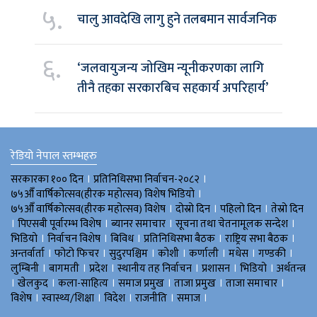
५.
चालु आवदेखि लागु हुने तलबमान सार्वजनिक
६.
‘जलवायुजन्य जोखिम न्यूनीकरणका लागि
तीनै तहका सरकारबिच सहकार्य अपरिहार्य’
रेडियो नेपाल स्तम्भहरु
।
।
सरकारका १०० दिन
प्रतिनिधिसभा निर्वाचन-२०८२
।
७५औँ वार्षिकोत्सव(हीरक महोत्सव) विशेष भिडियाे
।
।
।
७५औँ वार्षिकोत्सव(हीरक महोत्सव) विशेष
दोस्रो दिन
पहिलो दिन
तेस्रो दिन
।
।
।
।
पिएसबी पूर्वारम्भ विशेष
ब्यानर समाचार
सूचना तथा चेतनामूलक सन्देश
।
।
।
।
।
भिडियाे
निर्वाचन विशेष
बिविध
प्रतिनिधिसभा बैठक
राष्ट्रिय सभा बैठक
।
।
।
।
।
।
।
अन्तर्वार्ता
फोटो फिचर
सुदुरपश्चिम
काेशी
कर्णाली
मधेस
गण्डकी
।
।
।
।
।
।
लुम्बिनी
बागमती
प्रदेश
स्थानीय तह निर्वाचन
प्रशासन
भिडियो
अर्थतन्त्र
।
।
।
।
।
।
खेलकुद
कला-साहित्य
समाज प्रमुख
ताजा प्रमुख
ताजा समाचार
।
।
।
।
।
विशेष
स्वास्थ्य/शिक्षा
विदेश
राजनीति
समाज