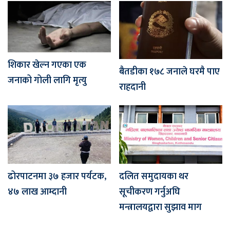
शिकार खेल्न गएका एक
बैतडीका १७८ जनाले घरमै पाए
जनाको गोली लागि मृत्यु
राहदानी
ढोरपाटनमा ३७ हजार पर्यटक,
दलित समुदायका थर
४७ लाख आम्दानी
सूचीकरण गर्नुअघि
मन्त्रालयद्वारा सुझाव माग