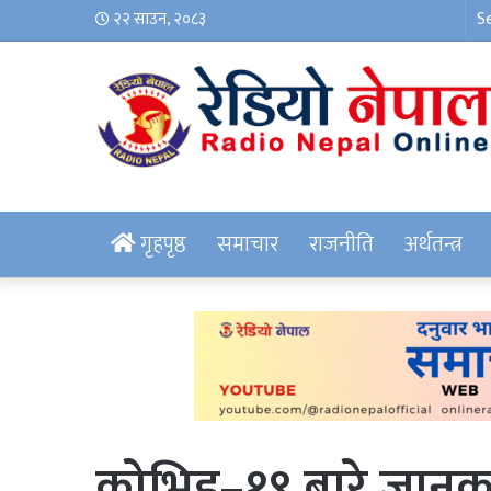
२२ साउन, २०८३
गृहपृष्ठ
समाचार
राजनीति
अर्थतन्त्र
कोभिड–१९ बारे जानकार