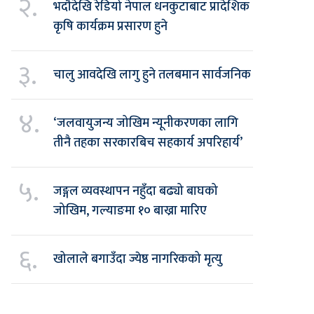
२.
भदौदेखि रेडियो नेपाल धनकुटाबाट प्रादेशिक
कृषि कार्यक्रम प्रसारण हुने
३.
चालु आवदेखि लागु हुने तलबमान सार्वजनिक
४.
‘जलवायुजन्य जोखिम न्यूनीकरणका लागि
तीनै तहका सरकारबिच सहकार्य अपरिहार्य’
५.
जङ्गल व्यवस्थापन नहुँदा बढ्यो बाघको
जोखिम, गल्याङमा १० बाख्रा मारिए
६.
खोलाले बगाउँदा ज्येष्ठ नागरिकको मृत्यु