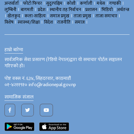
।
।
।
।
।
।
।
अन्तर्वार्ता
फोटो फिचर
सुदुरपश्चिम
काेशी
कर्णाली
मधेस
गण्डकी
।
।
।
।
।
।
लुम्बिनी
बागमती
प्रदेश
स्थानीय तह निर्वाचन
प्रशासन
भिडियो
अर्थतन्त्र
।
।
।
।
।
।
खेलकुद
कला-साहित्य
समाज प्रमुख
ताजा प्रमुख
ताजा समाचार
।
।
।
।
।
विशेष
स्वास्थ्य/शिक्षा
विदेश
राजनीति
समाज
हाम्रो बारेमा
सार्वजनिक सेवा प्रसारण (रेडियो नेपाल)द्वारा यो समाचार पोर्टल सञ्चालन
गरिएको हो।
पोष्ट वक्स नं. ६३४, सिंहदरवार, काठमाडौं
०१-४२११९१० info@radionepal.gov.np
सामाजिक संजाल