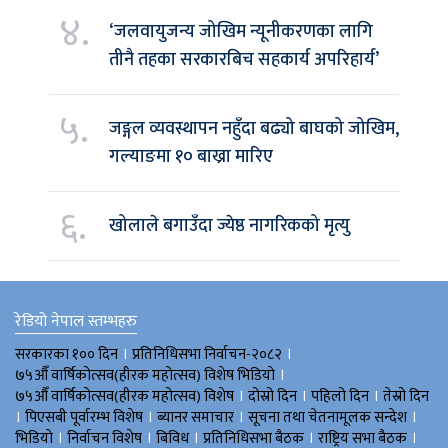
४.
‘जलवायुजन्य जोखिम न्यूनीकरणका लागि
तीनै तहका सरकारबिच सहकार्य अपरिहार्य’
५.
जङ्गल व्यवस्थापन नहुँदा बढ्यो बाघको जोखिम,
गल्याङमा १० बाख्रा मारिए
६.
खोलाले बगाउँदा ज्येष्ठ नागरिकको मृत्यु
रेडियो नेपाल स्तम्भहरु
।
।
सरकारका १०० दिन
प्रतिनिधिसभा निर्वाचन-२०८२
।
७५औँ वार्षिकोत्सव(हीरक महोत्सव) विशेष भिडियाे
।
।
।
७५औँ वार्षिकोत्सव(हीरक महोत्सव) विशेष
दोस्रो दिन
पहिलो दिन
तेस्रो दिन
।
।
।
।
पिएसबी पूर्वारम्भ विशेष
ब्यानर समाचार
सूचना तथा चेतनामूलक सन्देश
।
।
।
।
।
भिडियाे
निर्वाचन विशेष
बिविध
प्रतिनिधिसभा बैठक
राष्ट्रिय सभा बैठक