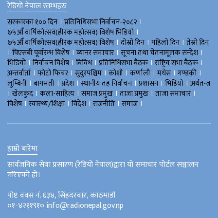
रेडियो नेपाल स्तम्भहरु
।
।
सरकारका १०० दिन
प्रतिनिधिसभा निर्वाचन-२०८२
।
७५औँ वार्षिकोत्सव(हीरक महोत्सव) विशेष भिडियाे
।
।
।
७५औँ वार्षिकोत्सव(हीरक महोत्सव) विशेष
दोस्रो दिन
पहिलो दिन
तेस्रो दिन
।
।
।
।
पिएसबी पूर्वारम्भ विशेष
ब्यानर समाचार
सूचना तथा चेतनामूलक सन्देश
।
।
।
।
।
भिडियाे
निर्वाचन विशेष
बिविध
प्रतिनिधिसभा बैठक
राष्ट्रिय सभा बैठक
।
।
।
।
।
।
।
अन्तर्वार्ता
फोटो फिचर
सुदुरपश्चिम
काेशी
कर्णाली
मधेस
गण्डकी
।
।
।
।
।
।
लुम्बिनी
बागमती
प्रदेश
स्थानीय तह निर्वाचन
प्रशासन
भिडियो
अर्थतन्त्र
।
।
।
।
।
।
खेलकुद
कला-साहित्य
समाज प्रमुख
ताजा प्रमुख
ताजा समाचार
।
।
।
।
।
विशेष
स्वास्थ्य/शिक्षा
विदेश
राजनीति
समाज
हाम्रो बारेमा
सार्वजनिक सेवा प्रसारण (रेडियो नेपाल)द्वारा यो समाचार पोर्टल सञ्चालन
गरिएको हो।
पोष्ट वक्स नं. ६३४, सिंहदरवार, काठमाडौं
०१-४२११९१० info@radionepal.gov.np