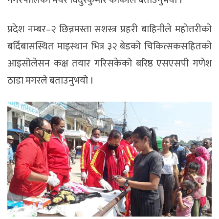
नगरपालिका मेयर विदुरकुमार कार्कीले बताउनुभयो ।
प्रदेश नम्बर–२ छिन्नमस्ता सशस्त्र प्रहरी बाहिनीले महोत्तरीको
बर्दिबासस्थित माइस्थान भित्र ३२ बेडको चिकित्सकसहितको
आइसोलेसन कक्ष तयार गरिसकेको बरिष्ठ एसएसपी गणेश
ठाडा मगरले बताउनुभयो ।