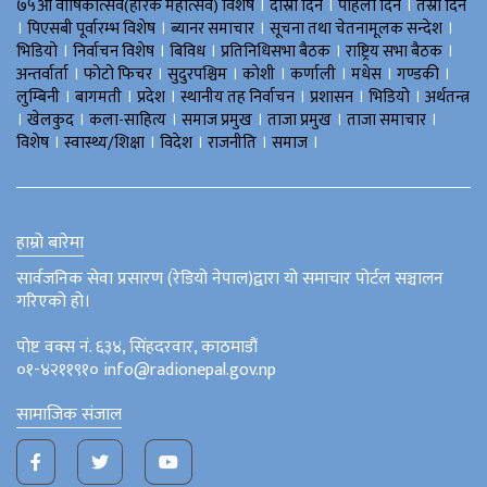
।
।
।
७५औँ वार्षिकोत्सव(हीरक महोत्सव) विशेष
दोस्रो दिन
पहिलो दिन
तेस्रो दिन
।
।
।
।
पिएसबी पूर्वारम्भ विशेष
ब्यानर समाचार
सूचना तथा चेतनामूलक सन्देश
।
।
।
।
।
भिडियाे
निर्वाचन विशेष
बिविध
प्रतिनिधिसभा बैठक
राष्ट्रिय सभा बैठक
।
।
।
।
।
।
।
अन्तर्वार्ता
फोटो फिचर
सुदुरपश्चिम
काेशी
कर्णाली
मधेस
गण्डकी
।
।
।
।
।
।
लुम्बिनी
बागमती
प्रदेश
स्थानीय तह निर्वाचन
प्रशासन
भिडियो
अर्थतन्त्र
।
।
।
।
।
।
खेलकुद
कला-साहित्य
समाज प्रमुख
ताजा प्रमुख
ताजा समाचार
।
।
।
।
।
विशेष
स्वास्थ्य/शिक्षा
विदेश
राजनीति
समाज
हाम्रो बारेमा
सार्वजनिक सेवा प्रसारण (रेडियो नेपाल)द्वारा यो समाचार पोर्टल सञ्चालन
गरिएको हो।
पोष्ट वक्स नं. ६३४, सिंहदरवार, काठमाडौं
०१-४२११९१० info@radionepal.gov.np
सामाजिक संजाल