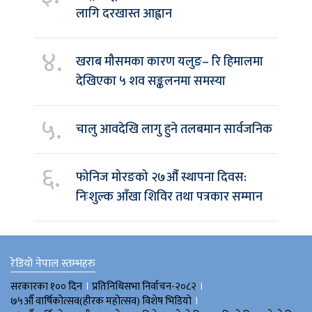
लागि दरखास्त आह्वान
४.
खराब मौसमका कारण यलुङ– रि हिमालमा
देखिएका ५ शव सङ्कलनमा समस्या
५.
चालु आवदेखि लागु हुने तलबमान सार्वजनिक
६.
फोनिज मोरङको २७औँ स्थापना दिवस:
निःशुल्क आँखा शिविर तथा पत्रकार सम्मान
रेडियो नेपाल स्तम्भहरु
।
।
सरकारका १०० दिन
प्रतिनिधिसभा निर्वाचन-२०८२
।
७५औँ वार्षिकोत्सव(हीरक महोत्सव) विशेष भिडियाे