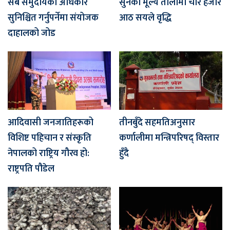
सबै समुदायको अधिकार
सुनको मूल्य तोलामा चार हजार
सुनिश्चित गर्नुपर्नेमा संयोजक
आठ सयले वृद्धि
दाहालको जोड
आदिवासी जनजातिहरूको
तीनबुँदे सहमतिअनुसार
विशिष्ट पहिचान र संस्कृति
कर्णालीमा मन्त्रिपरिषद् विस्तार
नेपालको राष्ट्रिय गौरव हो:
हुँदै
राष्ट्रपति पौडेल