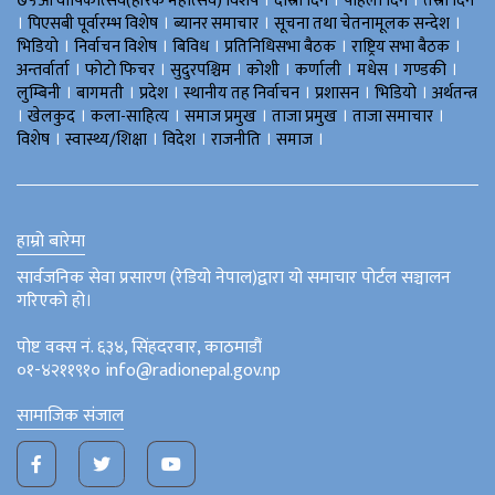
।
।
।
७५औँ वार्षिकोत्सव(हीरक महोत्सव) विशेष
दोस्रो दिन
पहिलो दिन
तेस्रो दिन
।
।
।
।
पिएसबी पूर्वारम्भ विशेष
ब्यानर समाचार
सूचना तथा चेतनामूलक सन्देश
।
।
।
।
।
भिडियाे
निर्वाचन विशेष
बिविध
प्रतिनिधिसभा बैठक
राष्ट्रिय सभा बैठक
।
।
।
।
।
।
।
अन्तर्वार्ता
फोटो फिचर
सुदुरपश्चिम
काेशी
कर्णाली
मधेस
गण्डकी
।
।
।
।
।
।
लुम्बिनी
बागमती
प्रदेश
स्थानीय तह निर्वाचन
प्रशासन
भिडियो
अर्थतन्त्र
।
।
।
।
।
।
खेलकुद
कला-साहित्य
समाज प्रमुख
ताजा प्रमुख
ताजा समाचार
।
।
।
।
।
विशेष
स्वास्थ्य/शिक्षा
विदेश
राजनीति
समाज
हाम्रो बारेमा
सार्वजनिक सेवा प्रसारण (रेडियो नेपाल)द्वारा यो समाचार पोर्टल सञ्चालन
गरिएको हो।
पोष्ट वक्स नं. ६३४, सिंहदरवार, काठमाडौं
०१-४२११९१० info@radionepal.gov.np
सामाजिक संजाल