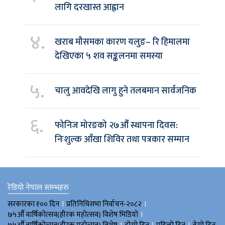
लागि दरखास्त आह्वान
४.
खराब मौसमका कारण यलुङ– रि हिमालमा
देखिएका ५ शव सङ्कलनमा समस्या
५.
चालु आवदेखि लागु हुने तलबमान सार्वजनिक
६.
फोनिज मोरङको २७औँ स्थापना दिवस:
निःशुल्क आँखा शिविर तथा पत्रकार सम्मान
रेडियो नेपाल स्तम्भहरु
।
।
सरकारका १०० दिन
प्रतिनिधिसभा निर्वाचन-२०८२
।
७५औँ वार्षिकोत्सव(हीरक महोत्सव) विशेष भिडियाे