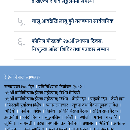
देखिएका ५ शव सङ्कलनमा समस्या
५.
चालु आवदेखि लागु हुने तलबमान सार्वजनिक
६.
फोनिज मोरङको २७औँ स्थापना दिवस:
निःशुल्क आँखा शिविर तथा पत्रकार सम्मान
रेडियो नेपाल स्तम्भहरु
।
।
सरकारका १०० दिन
प्रतिनिधिसभा निर्वाचन-२०८२
।
७५औँ वार्षिकोत्सव(हीरक महोत्सव) विशेष भिडियाे
।
।
।
७५औँ वार्षिकोत्सव(हीरक महोत्सव) विशेष
दोस्रो दिन
पहिलो दिन
तेस्रो दिन
।
।
।
।
पिएसबी पूर्वारम्भ विशेष
ब्यानर समाचार
सूचना तथा चेतनामूलक सन्देश
।
।
।
।
।
भिडियाे
निर्वाचन विशेष
बिविध
प्रतिनिधिसभा बैठक
राष्ट्रिय सभा बैठक
।
।
।
।
।
।
।
अन्तर्वार्ता
फोटो फिचर
सुदुरपश्चिम
काेशी
कर्णाली
मधेस
गण्डकी
।
।
।
।
।
।
लुम्बिनी
बागमती
प्रदेश
स्थानीय तह निर्वाचन
प्रशासन
भिडियो
अर्थतन्त्र
।
।
।
।
।
।
खेलकुद
कला-साहित्य
समाज प्रमुख
ताजा प्रमुख
ताजा समाचार