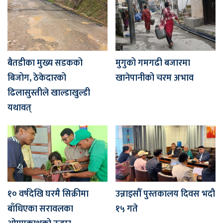
बैतडीका मुख्य सडकको
मुगुको गमगढी बजारमा
बिजोग, ठेकेदारको
खानेपानीको चरम अभाव
ढिलासुस्तीले खाल्डाखुल्डी
यथावत्
१० वर्षदेखि घरमै सिक्रीमा
उन्नाइसौँ पुस्तकालय दिवस भदौ
बाँधिएका सरावलका
१५ गते