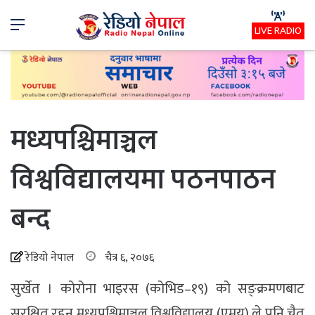
Menu
LIVE RADIO
मध्यपश्चिमाञ्चल
विश्वविद्यालयमा पठनपाठन
बन्द
रेडियो नेपाल
चैत्र ६, २०७६
सुर्खेत । कोरोना भाइरस (कोभिड–१९) को सङ्क्रमणबाट
सुरक्षित रहन मध्यपश्चिमाञ्चल विश्वविद्यालय (एमयू) ले पनि चैत