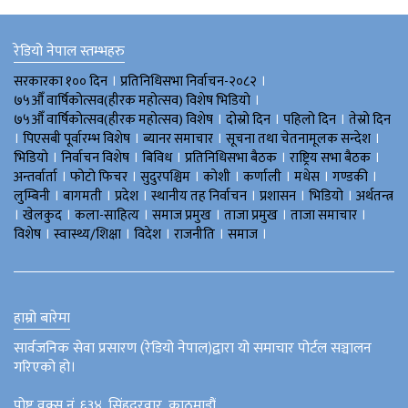
रेडियो नेपाल स्तम्भहरु
।
।
सरकारका १०० दिन
प्रतिनिधिसभा निर्वाचन-२०८२
।
७५औँ वार्षिकोत्सव(हीरक महोत्सव) विशेष भिडियाे
।
।
।
७५औँ वार्षिकोत्सव(हीरक महोत्सव) विशेष
दोस्रो दिन
पहिलो दिन
तेस्रो दिन
।
।
।
।
पिएसबी पूर्वारम्भ विशेष
ब्यानर समाचार
सूचना तथा चेतनामूलक सन्देश
।
।
।
।
।
भिडियाे
निर्वाचन विशेष
बिविध
प्रतिनिधिसभा बैठक
राष्ट्रिय सभा बैठक
।
।
।
।
।
।
।
अन्तर्वार्ता
फोटो फिचर
सुदुरपश्चिम
काेशी
कर्णाली
मधेस
गण्डकी
।
।
।
।
।
।
लुम्बिनी
बागमती
प्रदेश
स्थानीय तह निर्वाचन
प्रशासन
भिडियो
अर्थतन्त्र
।
।
।
।
।
।
खेलकुद
कला-साहित्य
समाज प्रमुख
ताजा प्रमुख
ताजा समाचार
।
।
।
।
।
विशेष
स्वास्थ्य/शिक्षा
विदेश
राजनीति
समाज
हाम्रो बारेमा
सार्वजनिक सेवा प्रसारण (रेडियो नेपाल)द्वारा यो समाचार पोर्टल सञ्चालन
गरिएको हो।
पोष्ट वक्स नं. ६३४, सिंहदरवार, काठमाडौं