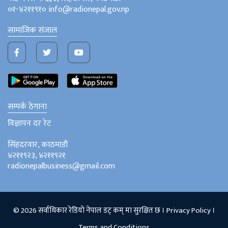
०१-४२११९१० info@radionepal.gov.np
सामाजिक संजाल
सम्पर्क ठेगाना
विज्ञापन दर रेट
सिंहदरवार, काठमाडौं
४२११९२३, ४२११९२१
radionepalbusiness@gmail.com
© 2026 सर्वाधिकार रेडियो नेपाल डट् कम् मा सुरक्षित छ ।
Privacy Policy
।
Terms and Conditions