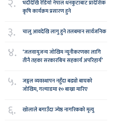
२.
भदौदेखि रेडियो नेपाल धनकुटाबाट प्रादेशिक
कृषि कार्यक्रम प्रसारण हुने
३.
चालु आवदेखि लागु हुने तलबमान सार्वजनिक
४.
‘जलवायुजन्य जोखिम न्यूनीकरणका लागि
तीनै तहका सरकारबिच सहकार्य अपरिहार्य’
५.
जङ्गल व्यवस्थापन नहुँदा बढ्यो बाघको
जोखिम, गल्याङमा १० बाख्रा मारिए
६.
खोलाले बगाउँदा ज्येष्ठ नागरिकको मृत्यु