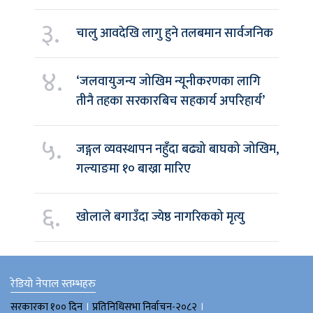
३.
चालु आवदेखि लागु हुने तलबमान सार्वजनिक
४.
‘जलवायुजन्य जोखिम न्यूनीकरणका लागि
तीनै तहका सरकारबिच सहकार्य अपरिहार्य’
५.
जङ्गल व्यवस्थापन नहुँदा बढ्यो बाघको जोखिम,
गल्याङमा १० बाख्रा मारिए
६.
खोलाले बगाउँदा ज्येष्ठ नागरिकको मृत्यु
रेडियो नेपाल स्तम्भहरु
।
।
सरकारका १०० दिन
प्रतिनिधिसभा निर्वाचन-२०८२