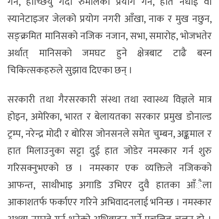
गर्न, हाच्छियुँ गर्दा रुमालको प्रयोग गर्न, हात नधोई वा
स्यानेटाइजर जेलको प्रयोग नगरी आँखा, नाक र मुख नछुन,
सङ्क्रमित मानिसको नजिक नजान, सभा, समारोह, भोजभतेर
अर्थात् मानिसको जमघट हुने क्षेत्रबाट टाढै बस्न
चिकित्सकहरुले सुझाव दिएका छन् ।
सरकारी तथा गैरसरकारी संस्था तथा स्वास्थ्य विज्ञले मात्र
होइन, अमेरिका, भारत र बेलायतका सरकार प्रमुख डोनाल्ड
ट्रम्प, नरेन्द्र मोदी र बोरिस जोनसनले समेत चुम्बन, अङ्कमाल र
हात मिलाउनुका सट्टा दुई हात जोडेर नमस्कार गर्न शुरु
गरिसक्नुभएको छ । नमस्कार एक व्यक्तिले नजिकको
आफन्त, साथीभाइ अगाडि उभिएर दुवै हातका आँैला
आकाशतर्फ फर्काएर गरिने अभिवादनलाई भनिन्छ । नमस्कार