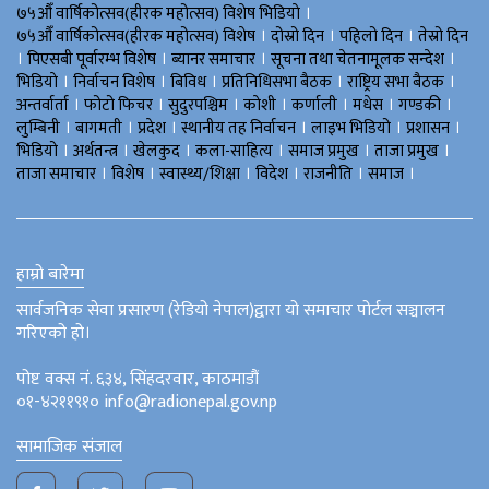
।
७५औँ वार्षिकोत्सव(हीरक महोत्सव) विशेष भिडियाे
।
।
।
७५औँ वार्षिकोत्सव(हीरक महोत्सव) विशेष
दोस्रो दिन
पहिलो दिन
तेस्रो दिन
।
।
।
।
पिएसबी पूर्वारम्भ विशेष
ब्यानर समाचार
सूचना तथा चेतनामूलक सन्देश
।
।
।
।
।
भिडियाे
निर्वाचन विशेष
बिविध
प्रतिनिधिसभा बैठक
राष्ट्रिय सभा बैठक
।
।
।
।
।
।
।
अन्तर्वार्ता
फोटो फिचर
सुदुरपश्चिम
काेशी
कर्णाली
मधेस
गण्डकी
।
।
।
।
।
।
लुम्बिनी
बागमती
प्रदेश
स्थानीय तह निर्वाचन
लाइभ भिडियो
प्रशासन
।
।
।
।
।
।
भिडियो
अर्थतन्त्र
खेलकुद
कला-साहित्य
समाज प्रमुख
ताजा प्रमुख
।
।
।
।
।
।
ताजा समाचार
विशेष
स्वास्थ्य/शिक्षा
विदेश
राजनीति
समाज
हाम्रो बारेमा
सार्वजनिक सेवा प्रसारण (रेडियो नेपाल)द्वारा यो समाचार पोर्टल सञ्चालन
गरिएको हो।
पोष्ट वक्स नं. ६३४, सिंहदरवार, काठमाडौं
०१-४२११९१० info@radionepal.gov.np
सामाजिक संजाल