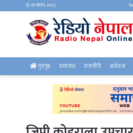
२१ साउन, २०८३
गृहपृष्ठ
समाचार
राजनीति
अर्थतन्त्र
जिपी कोइराला उपचार 