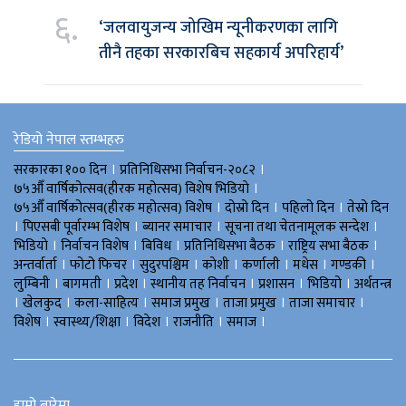
६.
‘जलवायुजन्य जोखिम न्यूनीकरणका लागि
तीनै तहका सरकारबिच सहकार्य अपरिहार्य’
रेडियो नेपाल स्तम्भहरु
।
।
सरकारका १०० दिन
प्रतिनिधिसभा निर्वाचन-२०८२
।
७५औँ वार्षिकोत्सव(हीरक महोत्सव) विशेष भिडियाे
।
।
।
७५औँ वार्षिकोत्सव(हीरक महोत्सव) विशेष
दोस्रो दिन
पहिलो दिन
तेस्रो दिन
।
।
।
।
पिएसबी पूर्वारम्भ विशेष
ब्यानर समाचार
सूचना तथा चेतनामूलक सन्देश
।
।
।
।
।
भिडियाे
निर्वाचन विशेष
बिविध
प्रतिनिधिसभा बैठक
राष्ट्रिय सभा बैठक
।
।
।
।
।
।
।
अन्तर्वार्ता
फोटो फिचर
सुदुरपश्चिम
काेशी
कर्णाली
मधेस
गण्डकी
।
।
।
।
।
।
लुम्बिनी
बागमती
प्रदेश
स्थानीय तह निर्वाचन
प्रशासन
भिडियो
अर्थतन्त्र
।
।
।
।
।
।
खेलकुद
कला-साहित्य
समाज प्रमुख
ताजा प्रमुख
ताजा समाचार
।
।
।
।
।
विशेष
स्वास्थ्य/शिक्षा
विदेश
राजनीति
समाज
हाम्रो बारेमा