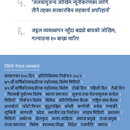
५.
‘जलवायुजन्य जोखिम न्यूनीकरणका लागि
तीनै तहका सरकारबिच सहकार्य अपरिहार्य’
६.
जङ्गल व्यवस्थापन नहुँदा बढ्यो बाघको जोखिम,
गल्याङमा १० बाख्रा मारिए
रेडियो नेपाल स्तम्भहरु
।
।
सरकारका १०० दिन
प्रतिनिधिसभा निर्वाचन-२०८२
।
७५औँ वार्षिकोत्सव(हीरक महोत्सव) विशेष भिडियाे
।
।
।
७५औँ वार्षिकोत्सव(हीरक महोत्सव) विशेष
दोस्रो दिन
पहिलो दिन
तेस्रो दिन
।
।
।
।
पिएसबी पूर्वारम्भ विशेष
ब्यानर समाचार
सूचना तथा चेतनामूलक सन्देश
।
।
।
।
।
भिडियाे
निर्वाचन विशेष
बिविध
प्रतिनिधिसभा बैठक
राष्ट्रिय सभा बैठक
।
।
।
।
।
।
।
अन्तर्वार्ता
फोटो फिचर
सुदुरपश्चिम
काेशी
कर्णाली
मधेस
गण्डकी
।
।
।
।
।
।
लुम्बिनी
बागमती
प्रदेश
स्थानीय तह निर्वाचन
लाइभ भिडियो
प्रशासन
।
।
।
।
।
।
भिडियो
अर्थतन्त्र
खेलकुद
कला-साहित्य
समाज प्रमुख
ताजा प्रमुख
।
।
।
।
।
।
ताजा समाचार
विशेष
स्वास्थ्य/शिक्षा
विदेश
राजनीति
समाज