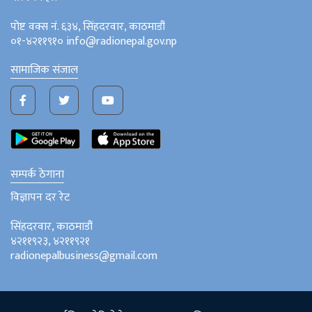
पोष्ट वक्स नं. ६३४, सिंहदरवार, काठमाडौं
०१-४२११९१० info@radionepal.gov.np
सामाजिक संजाल
सम्पर्क ठेगाना
विज्ञापन दर रेट
सिंहदरवार, काठमाडौं
४२११९२३, ४२११९२१
radionepalbusiness@gmail.com