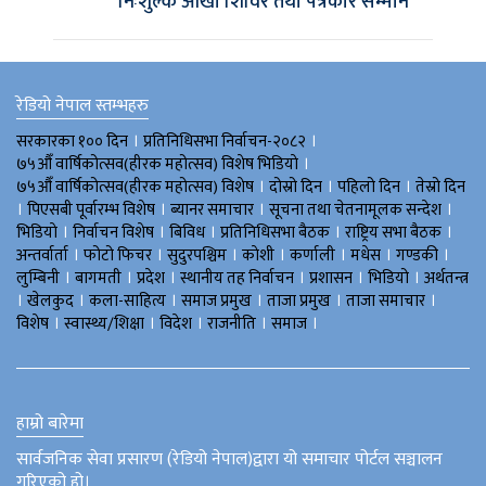
निःशुल्क आँखा शिविर तथा पत्रकार सम्मान
रेडियो नेपाल स्तम्भहरु
।
।
सरकारका १०० दिन
प्रतिनिधिसभा निर्वाचन-२०८२
।
७५औँ वार्षिकोत्सव(हीरक महोत्सव) विशेष भिडियाे
।
।
।
७५औँ वार्षिकोत्सव(हीरक महोत्सव) विशेष
दोस्रो दिन
पहिलो दिन
तेस्रो दिन
।
।
।
।
पिएसबी पूर्वारम्भ विशेष
ब्यानर समाचार
सूचना तथा चेतनामूलक सन्देश
।
।
।
।
।
भिडियाे
निर्वाचन विशेष
बिविध
प्रतिनिधिसभा बैठक
राष्ट्रिय सभा बैठक
।
।
।
।
।
।
।
अन्तर्वार्ता
फोटो फिचर
सुदुरपश्चिम
काेशी
कर्णाली
मधेस
गण्डकी
।
।
।
।
।
।
लुम्बिनी
बागमती
प्रदेश
स्थानीय तह निर्वाचन
प्रशासन
भिडियो
अर्थतन्त्र
।
।
।
।
।
।
खेलकुद
कला-साहित्य
समाज प्रमुख
ताजा प्रमुख
ताजा समाचार
।
।
।
।
।
विशेष
स्वास्थ्य/शिक्षा
विदेश
राजनीति
समाज
हाम्रो बारेमा
सार्वजनिक सेवा प्रसारण (रेडियो नेपाल)द्वारा यो समाचार पोर्टल सञ्चालन
गरिएको हो।