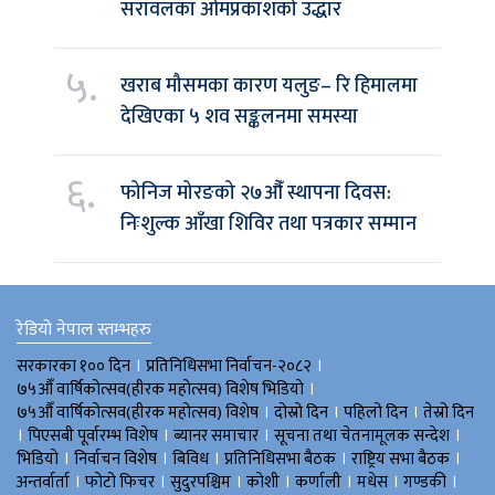
सरावलका ओमप्रकाशको उद्धार
५.
खराब मौसमका कारण यलुङ– रि हिमालमा
देखिएका ५ शव सङ्कलनमा समस्या
६.
फोनिज मोरङको २७औँ स्थापना दिवस:
निःशुल्क आँखा शिविर तथा पत्रकार सम्मान
रेडियो नेपाल स्तम्भहरु
।
।
सरकारका १०० दिन
प्रतिनिधिसभा निर्वाचन-२०८२
।
७५औँ वार्षिकोत्सव(हीरक महोत्सव) विशेष भिडियाे
।
।
।
७५औँ वार्षिकोत्सव(हीरक महोत्सव) विशेष
दोस्रो दिन
पहिलो दिन
तेस्रो दिन
।
।
।
।
पिएसबी पूर्वारम्भ विशेष
ब्यानर समाचार
सूचना तथा चेतनामूलक सन्देश
।
।
।
।
।
भिडियाे
निर्वाचन विशेष
बिविध
प्रतिनिधिसभा बैठक
राष्ट्रिय सभा बैठक
।
।
।
।
।
।
।
अन्तर्वार्ता
फोटो फिचर
सुदुरपश्चिम
काेशी
कर्णाली
मधेस
गण्डकी