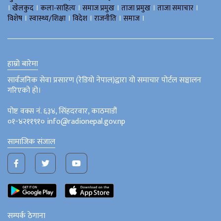
।
।
।
।
।
।
खेलकुद
कला-साहित्य
समाज प्रमुख
ताजा प्रमुख
ताजा समाचार
।
।
।
।
।
विशेष
स्वास्थ्य/शिक्षा
विदेश
राजनीति
समाज
हाम्रो बारेमा
सार्वजनिक सेवा प्रसारण (रेडियो नेपाल)द्वारा यो समाचार पोर्टल सञ्चालन
गरिएको हो।
पोष्ट वक्स नं. ६३४, सिंहदरवार, काठमाडौं
०१-४२११९१० info@radionepal.gov.np
सामाजिक संजाल
सम्पर्क ठेगाना