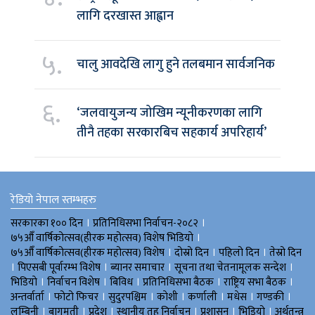
लागि दरखास्त आह्वान
५.
चालु आवदेखि लागु हुने तलबमान सार्वजनिक
६.
‘जलवायुजन्य जोखिम न्यूनीकरणका लागि
तीनै तहका सरकारबिच सहकार्य अपरिहार्य’
रेडियो नेपाल स्तम्भहरु
।
।
सरकारका १०० दिन
प्रतिनिधिसभा निर्वाचन-२०८२
।
७५औँ वार्षिकोत्सव(हीरक महोत्सव) विशेष भिडियाे
।
।
।
७५औँ वार्षिकोत्सव(हीरक महोत्सव) विशेष
दोस्रो दिन
पहिलो दिन
तेस्रो दिन
।
।
।
।
पिएसबी पूर्वारम्भ विशेष
ब्यानर समाचार
सूचना तथा चेतनामूलक सन्देश
।
।
।
।
।
भिडियाे
निर्वाचन विशेष
बिविध
प्रतिनिधिसभा बैठक
राष्ट्रिय सभा बैठक
।
।
।
।
।
।
।
अन्तर्वार्ता
फोटो फिचर
सुदुरपश्चिम
काेशी
कर्णाली
मधेस
गण्डकी
।
।
।
।
।
।
लुम्बिनी
बागमती
प्रदेश
स्थानीय तह निर्वाचन
प्रशासन
भिडियो
अर्थतन्त्र