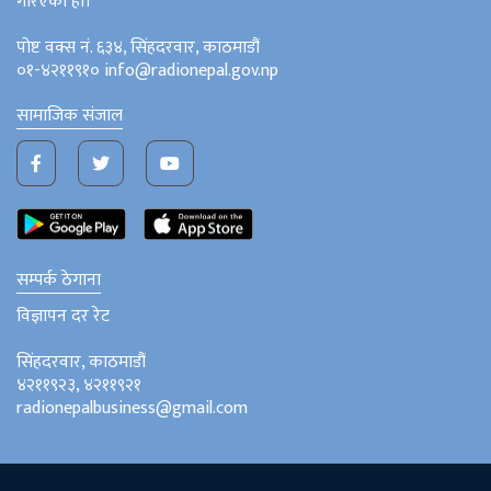
गरिएको हो।
पोष्ट वक्स नं. ६३४, सिंहदरवार, काठमाडौं
०१-४२११९१० info@radionepal.gov.np
सामाजिक संजाल
सम्पर्क ठेगाना
विज्ञापन दर रेट
सिंहदरवार, काठमाडौं
४२११९२३, ४२११९२१
radionepalbusiness@gmail.com