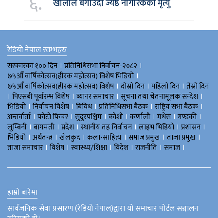
६.
खोलाले बगाउँदा ज्येष्ठ नागरिकको मृत्यु
रेडियो नेपाल स्तम्भहरु
।
।
सरकारका १०० दिन
प्रतिनिधिसभा निर्वाचन-२०८२
।
७५औँ वार्षिकोत्सव(हीरक महोत्सव) विशेष भिडियाे
।
।
।
७५औँ वार्षिकोत्सव(हीरक महोत्सव) विशेष
दोस्रो दिन
पहिलो दिन
तेस्रो दिन
।
।
।
।
पिएसबी पूर्वारम्भ विशेष
ब्यानर समाचार
सूचना तथा चेतनामूलक सन्देश
।
।
।
।
।
भिडियाे
निर्वाचन विशेष
बिविध
प्रतिनिधिसभा बैठक
राष्ट्रिय सभा बैठक
।
।
।
।
।
।
।
अन्तर्वार्ता
फोटो फिचर
सुदुरपश्चिम
काेशी
कर्णाली
मधेस
गण्डकी
।
।
।
।
।
।
लुम्बिनी
बागमती
प्रदेश
स्थानीय तह निर्वाचन
लाइभ भिडियो
प्रशासन
।
।
।
।
।
।
भिडियो
अर्थतन्त्र
खेलकुद
कला-साहित्य
समाज प्रमुख
ताजा प्रमुख
।
।
।
।
।
।
ताजा समाचार
विशेष
स्वास्थ्य/शिक्षा
विदेश
राजनीति
समाज
हाम्रो बारेमा
सार्वजनिक सेवा प्रसारण (रेडियो नेपाल)द्वारा यो समाचार पोर्टल सञ्चालन