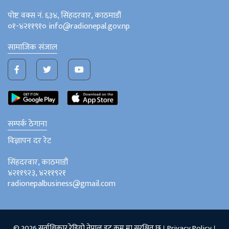
पोष्ट वक्स नं. ६३४, सिंहदरवार, काठमाडौं
०१-४२११९१० info@radionepal.gov.np
सामाजिक संजाल
सम्पर्क ठेगाना
विज्ञापन दर रेट
सिंहदरवार, काठमाडौं
४२११९२३, ४२११९२१
radionepalbusiness@gmail.com
© 2026 सर्वाधिकार रेडियो नेपाल डट् कम् मा सुरक्षित छ ।
Privacy Policy
।