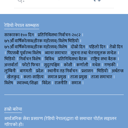
रेडियो नेपाल स्तम्भहरु
।
।
सरकारका १०० दिन
प्रतिनिधिसभा निर्वाचन-२०८२
।
७५औँ वार्षिकोत्सव(हीरक महोत्सव) विशेष भिडियाे
।
।
।
७५औँ वार्षिकोत्सव(हीरक महोत्सव) विशेष
दोस्रो दिन
पहिलो दिन
तेस्रो दिन
।
।
।
।
पिएसबी पूर्वारम्भ विशेष
ब्यानर समाचार
सूचना तथा चेतनामूलक सन्देश
।
।
।
।
।
भिडियाे
निर्वाचन विशेष
बिविध
प्रतिनिधिसभा बैठक
राष्ट्रिय सभा बैठक
।
।
।
।
।
।
।
अन्तर्वार्ता
फोटो फिचर
सुदुरपश्चिम
काेशी
कर्णाली
मधेस
गण्डकी
।
।
।
।
।
।
लुम्बिनी
बागमती
प्रदेश
स्थानीय तह निर्वाचन
प्रशासन
भिडियो
अर्थतन्त्र
।
।
।
।
।
।
खेलकुद
कला-साहित्य
समाज प्रमुख
ताजा प्रमुख
ताजा समाचार
।
।
।
।
।
विशेष
स्वास्थ्य/शिक्षा
विदेश
राजनीति
समाज
हाम्रो बारेमा
सार्वजनिक सेवा प्रसारण (रेडियो नेपाल)द्वारा यो समाचार पोर्टल सञ्चालन
गरिएको हो।