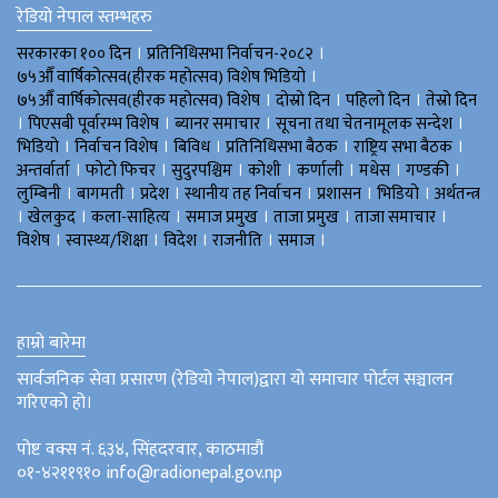
रेडियो नेपाल स्तम्भहरु
।
।
सरकारका १०० दिन
प्रतिनिधिसभा निर्वाचन-२०८२
।
७५औँ वार्षिकोत्सव(हीरक महोत्सव) विशेष भिडियाे
।
।
।
७५औँ वार्षिकोत्सव(हीरक महोत्सव) विशेष
दोस्रो दिन
पहिलो दिन
तेस्रो दिन
।
।
।
।
पिएसबी पूर्वारम्भ विशेष
ब्यानर समाचार
सूचना तथा चेतनामूलक सन्देश
।
।
।
।
।
भिडियाे
निर्वाचन विशेष
बिविध
प्रतिनिधिसभा बैठक
राष्ट्रिय सभा बैठक
।
।
।
।
।
।
।
अन्तर्वार्ता
फोटो फिचर
सुदुरपश्चिम
काेशी
कर्णाली
मधेस
गण्डकी
।
।
।
।
।
।
लुम्बिनी
बागमती
प्रदेश
स्थानीय तह निर्वाचन
प्रशासन
भिडियो
अर्थतन्त्र
।
।
।
।
।
।
खेलकुद
कला-साहित्य
समाज प्रमुख
ताजा प्रमुख
ताजा समाचार
।
।
।
।
।
विशेष
स्वास्थ्य/शिक्षा
विदेश
राजनीति
समाज
हाम्रो बारेमा
सार्वजनिक सेवा प्रसारण (रेडियो नेपाल)द्वारा यो समाचार पोर्टल सञ्चालन
गरिएको हो।
पोष्ट वक्स नं. ६३४, सिंहदरवार, काठमाडौं
०१-४२११९१० info@radionepal.gov.np