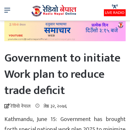
Menu
LIVE RADIO
Government to initiate
Work plan to reduce
trade deficit
रेडियो नेपाल
जेष्ठ ३२, २०७६
Kathmandu, June 15: Government has brought
forth special national work plan 2075 to minimize