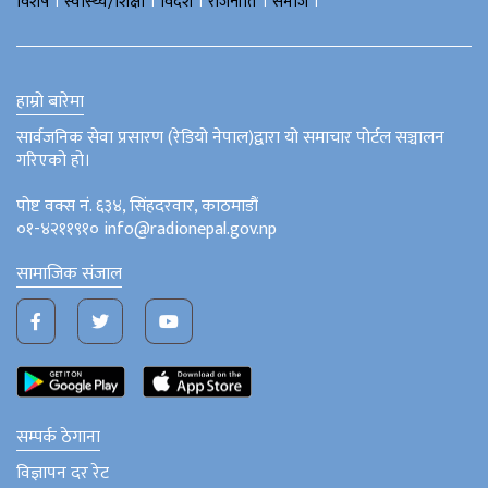
।
।
।
।
।
विशेष
स्वास्थ्य/शिक्षा
विदेश
राजनीति
समाज
हाम्रो बारेमा
सार्वजनिक सेवा प्रसारण (रेडियो नेपाल)द्वारा यो समाचार पोर्टल सञ्चालन
गरिएको हो।
पोष्ट वक्स नं. ६३४, सिंहदरवार, काठमाडौं
०१-४२११९१० info@radionepal.gov.np
सामाजिक संजाल
सम्पर्क ठेगाना
विज्ञापन दर रेट