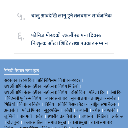
५.
चालु आवदेखि लागु हुने तलबमान सार्वजनिक
६.
फोनिज मोरङको २७औँ स्थापना दिवस:
निःशुल्क आँखा शिविर तथा पत्रकार सम्मान
रेडियो नेपाल स्तम्भहरु
।
।
सरकारका १०० दिन
प्रतिनिधिसभा निर्वाचन-२०८२
।
७५औँ वार्षिकोत्सव(हीरक महोत्सव) विशेष भिडियाे
।
।
।
७५औँ वार्षिकोत्सव(हीरक महोत्सव) विशेष
दोस्रो दिन
पहिलो दिन
तेस्रो दिन
।
।
।
।
पिएसबी पूर्वारम्भ विशेष
ब्यानर समाचार
सूचना तथा चेतनामूलक सन्देश
।
।
।
।
।
भिडियाे
निर्वाचन विशेष
बिविध
प्रतिनिधिसभा बैठक
राष्ट्रिय सभा बैठक
।
।
।
।
।
।
।
अन्तर्वार्ता
फोटो फिचर
सुदुरपश्चिम
काेशी
कर्णाली
मधेस
गण्डकी
।
।
।
।
।
।
लुम्बिनी
बागमती
प्रदेश
स्थानीय तह निर्वाचन
प्रशासन
भिडियो
अर्थतन्त्र
।
।
।
।
।
।
खेलकुद
कला-साहित्य
समाज प्रमुख
ताजा प्रमुख
ताजा समाचार