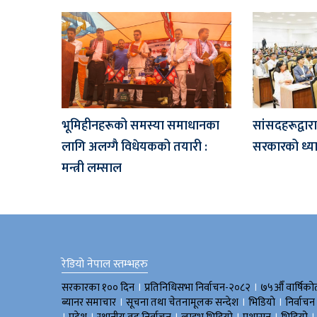
भूमिहीनहरूको समस्या समाधानका
सांसदहरूद्व
लागि अलग्गै विधेयकको तयारी :
सरकारको ध्या
मन्त्री लम्साल
रेडियो नेपाल स्तम्भहरु
।
।
सरकारका १०० दिन
प्रतिनिधिसभा निर्वाचन-२०८२
७५औँ वार्षिको
।
।
।
ब्यानर समाचार
सूचना तथा चेतनामूलक सन्देश
भिडियाे
निर्वाचन