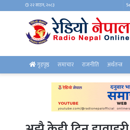
२२ साउन, २०८३
गृहपृष्ठ
समाचार
राजनीति
अर्थतन्त्र
अझै केही दिन हावाहुरी