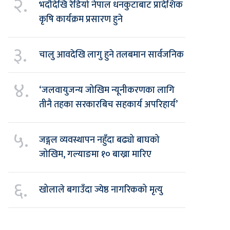
२.
भदौदेखि रेडियो नेपाल धनकुटाबाट प्रादेशिक
कृषि कार्यक्रम प्रसारण हुने
३.
चालु आवदेखि लागु हुने तलबमान सार्वजनिक
४.
‘जलवायुजन्य जोखिम न्यूनीकरणका लागि
तीनै तहका सरकारबिच सहकार्य अपरिहार्य’
५.
जङ्गल व्यवस्थापन नहुँदा बढ्यो बाघको
जोखिम, गल्याङमा १० बाख्रा मारिए
६.
खोलाले बगाउँदा ज्येष्ठ नागरिकको मृत्यु