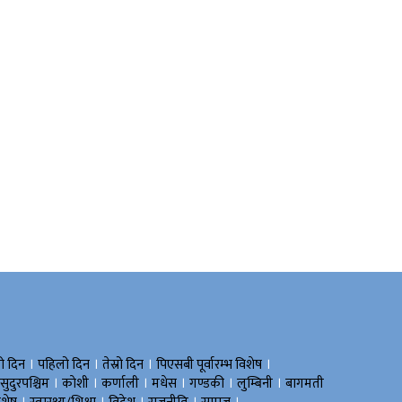
।
।
।
।
रो दिन
पहिलो दिन
तेस्रो दिन
पिएसबी पूर्वारम्भ विशेष
।
।
।
।
।
।
सुदुरपश्चिम
काेशी
कर्णाली
मधेस
गण्डकी
लुम्बिनी
बागमती