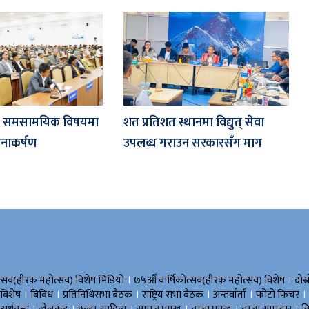
ारा समसामयिक विषयमा
शत प्रतिशत स्थानमा विद्युत् सेवा
नाकर्षण
उपलब्ध गराउन सरकारसँग माग
।
।
त्सव(हीरक महोत्सव) विशेष भिडियाे
७५औँ वार्षिकोत्सव(हीरक महोत्सव) विशेष
दोस्
।
।
।
।
।
।
 विशेष
बिविध
प्रतिनिधिसभा बैठक
राष्ट्रिय सभा बैठक
अन्तर्वार्ता
फोटो फिचर