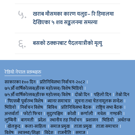
५.
खराब मौसमका कारण यलुङ– रि हिमालमा
देखिएका ५ शव सङ्कलनमा समस्या
६.
बसको ठक्करबाट पैदलयात्रीको मृत्यु
रेडियो नेपाल स्तम्भहरु
।
।
सरकारका १०० दिन
प्रतिनिधिसभा निर्वाचन-२०८२
।
७५औँ वार्षिकोत्सव(हीरक महोत्सव) विशेष भिडियाे
।
।
।
७५औँ वार्षिकोत्सव(हीरक महोत्सव) विशेष
दोस्रो दिन
पहिलो दिन
तेस्रो दिन
।
।
।
।
पिएसबी पूर्वारम्भ विशेष
ब्यानर समाचार
सूचना तथा चेतनामूलक सन्देश
।
।
।
।
।
भिडियाे
निर्वाचन विशेष
बिविध
प्रतिनिधिसभा बैठक
राष्ट्रिय सभा बैठक
।
।
।
।
।
।
।
अन्तर्वार्ता
फोटो फिचर
सुदुरपश्चिम
काेशी
कर्णाली
मधेस
गण्डकी
।
।
।
।
।
।
लुम्बिनी
बागमती
प्रदेश
स्थानीय तह निर्वाचन
प्रशासन
भिडियो
अर्थतन्त्र
।
।
।
।
।
।
खेलकुद
कला-साहित्य
समाज प्रमुख
ताजा प्रमुख
ताजा समाचार
।
।
।
।
।
विशेष
स्वास्थ्य/शिक्षा
विदेश
राजनीति
समाज