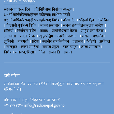
रेडियो नेपाल स्तम्भहरु
।
।
सरकारका १०० दिन
प्रतिनिधिसभा निर्वाचन-२०८२
।
७५औँ वार्षिकोत्सव(हीरक महोत्सव) विशेष भिडियाे
।
।
।
७५औँ वार्षिकोत्सव(हीरक महोत्सव) विशेष
दोस्रो दिन
पहिलो दिन
तेस्रो दिन
।
।
।
।
पिएसबी पूर्वारम्भ विशेष
ब्यानर समाचार
सूचना तथा चेतनामूलक सन्देश
।
।
।
।
।
भिडियाे
निर्वाचन विशेष
बिविध
प्रतिनिधिसभा बैठक
राष्ट्रिय सभा बैठक
।
।
।
।
।
।
।
अन्तर्वार्ता
फोटो फिचर
सुदुरपश्चिम
काेशी
कर्णाली
मधेस
गण्डकी
।
।
।
।
।
।
लुम्बिनी
बागमती
प्रदेश
स्थानीय तह निर्वाचन
प्रशासन
भिडियो
अर्थतन्त्र
।
।
।
।
।
।
खेलकुद
कला-साहित्य
समाज प्रमुख
ताजा प्रमुख
ताजा समाचार
।
।
।
।
।
विशेष
स्वास्थ्य/शिक्षा
विदेश
राजनीति
समाज
हाम्रो बारेमा
सार्वजनिक सेवा प्रसारण (रेडियो नेपाल)द्वारा यो समाचार पोर्टल सञ्चालन
गरिएको हो।
पोष्ट वक्स नं. ६३४, सिंहदरवार, काठमाडौं
०१-४२११९१० info@radionepal.gov.np