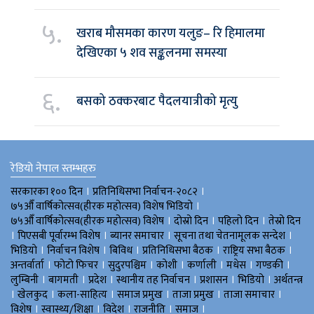
५.
खराब मौसमका कारण यलुङ– रि हिमालमा
देखिएका ५ शव सङ्कलनमा समस्या
६.
बसको ठक्करबाट पैदलयात्रीको मृत्यु
रेडियो नेपाल स्तम्भहरु
।
।
सरकारका १०० दिन
प्रतिनिधिसभा निर्वाचन-२०८२
।
७५औँ वार्षिकोत्सव(हीरक महोत्सव) विशेष भिडियाे
।
।
।
७५औँ वार्षिकोत्सव(हीरक महोत्सव) विशेष
दोस्रो दिन
पहिलो दिन
तेस्रो दिन
।
।
।
।
पिएसबी पूर्वारम्भ विशेष
ब्यानर समाचार
सूचना तथा चेतनामूलक सन्देश
।
।
।
।
।
भिडियाे
निर्वाचन विशेष
बिविध
प्रतिनिधिसभा बैठक
राष्ट्रिय सभा बैठक
।
।
।
।
।
।
।
अन्तर्वार्ता
फोटो फिचर
सुदुरपश्चिम
काेशी
कर्णाली
मधेस
गण्डकी
।
।
।
।
।
।
लुम्बिनी
बागमती
प्रदेश
स्थानीय तह निर्वाचन
प्रशासन
भिडियो
अर्थतन्त्र
।
।
।
।
।
।
खेलकुद
कला-साहित्य
समाज प्रमुख
ताजा प्रमुख
ताजा समाचार
।
।
।
।
।
विशेष
स्वास्थ्य/शिक्षा
विदेश
राजनीति
समाज