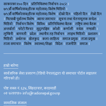
।
।
सरकारका १०० दिन
प्रतिनिधिसभा निर्वाचन-२०८२
।
७५औँ वार्षिकोत्सव(हीरक महोत्सव) विशेष भिडियाे
।
।
।
७५औँ वार्षिकोत्सव(हीरक महोत्सव) विशेष
दोस्रो दिन
पहिलो दिन
तेस्रो दिन
।
।
।
।
पिएसबी पूर्वारम्भ विशेष
ब्यानर समाचार
सूचना तथा चेतनामूलक सन्देश
।
।
।
।
।
भिडियाे
निर्वाचन विशेष
बिविध
प्रतिनिधिसभा बैठक
राष्ट्रिय सभा बैठक
।
।
।
।
।
।
।
अन्तर्वार्ता
फोटो फिचर
सुदुरपश्चिम
काेशी
कर्णाली
मधेस
गण्डकी
।
।
।
।
।
।
लुम्बिनी
बागमती
प्रदेश
स्थानीय तह निर्वाचन
लाइभ भिडियो
प्रशासन
।
।
।
।
।
।
भिडियो
अर्थतन्त्र
खेलकुद
कला-साहित्य
समाज प्रमुख
ताजा प्रमुख
।
।
।
।
।
।
ताजा समाचार
विशेष
स्वास्थ्य/शिक्षा
विदेश
राजनीति
समाज
हाम्रो बारेमा
सार्वजनिक सेवा प्रसारण (रेडियो नेपाल)द्वारा यो समाचार पोर्टल सञ्चालन
गरिएको हो।
पोष्ट वक्स नं. ६३४, सिंहदरवार, काठमाडौं
०१-४२११९१० info@radionepal.gov.np
सामाजिक संजाल