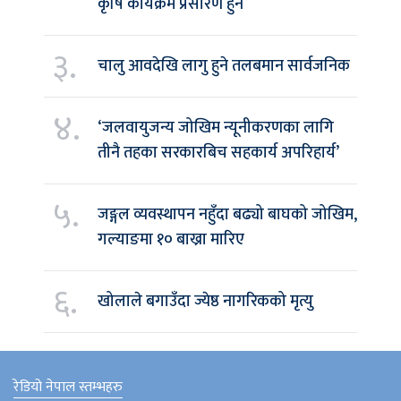
कृषि कार्यक्रम प्रसारण हुने
३.
चालु आवदेखि लागु हुने तलबमान सार्वजनिक
४.
‘जलवायुजन्य जोखिम न्यूनीकरणका लागि
तीनै तहका सरकारबिच सहकार्य अपरिहार्य’
५.
जङ्गल व्यवस्थापन नहुँदा बढ्यो बाघको जोखिम,
गल्याङमा १० बाख्रा मारिए
६.
खोलाले बगाउँदा ज्येष्ठ नागरिकको मृत्यु
रेडियो नेपाल स्तम्भहरु