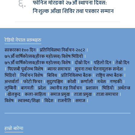
६.
फोनिज मोरङको २७औँ स्थापना दिवस:
निःशुल्क आँखा शिविर तथा पत्रकार सम्मान
रेडियो नेपाल स्तम्भहरु
।
।
सरकारका १०० दिन
प्रतिनिधिसभा निर्वाचन-२०८२
।
७५औँ वार्षिकोत्सव(हीरक महोत्सव) विशेष भिडियाे
।
।
।
७५औँ वार्षिकोत्सव(हीरक महोत्सव) विशेष
दोस्रो दिन
पहिलो दिन
तेस्रो दिन
।
।
।
।
पिएसबी पूर्वारम्भ विशेष
ब्यानर समाचार
सूचना तथा चेतनामूलक सन्देश
।
।
।
।
।
भिडियाे
निर्वाचन विशेष
बिविध
प्रतिनिधिसभा बैठक
राष्ट्रिय सभा बैठक
।
।
।
।
।
।
।
अन्तर्वार्ता
फोटो फिचर
सुदुरपश्चिम
काेशी
कर्णाली
मधेस
गण्डकी
।
।
।
।
।
।
लुम्बिनी
बागमती
प्रदेश
स्थानीय तह निर्वाचन
प्रशासन
भिडियो
अर्थतन्त्र
।
।
।
।
।
।
खेलकुद
कला-साहित्य
समाज प्रमुख
ताजा प्रमुख
ताजा समाचार
।
।
।
।
।
विशेष
स्वास्थ्य/शिक्षा
विदेश
राजनीति
समाज
हाम्रो बारेमा