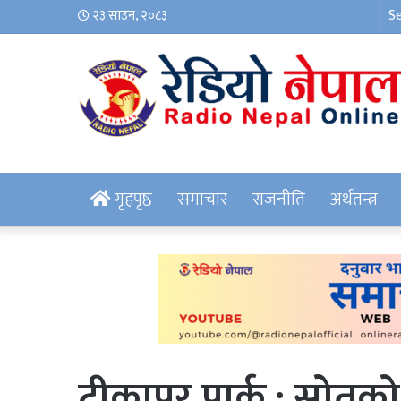
२३ साउन, २०८३
गृहपृष्ठ
समाचार
राजनीति
अर्थतन्त्र
टीकापुर पार्क : स्रोतक