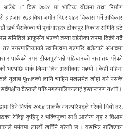
मित आउँथे ।” विसं २०२८ मा भौतिक योजना तथा निर्माण
 गरी ३ हजार १७३ बिघा जमीन दिएर शहर विकास गर्ने अधिकार
ं खर्च भैसकेका यी पूर्वाधारहरु टीकापुर विकास समिति हटे
ास समितिले आफूसँग भएको जग्गा घडेरीका रुपमा बिक्री गर्दै
ो । तर नगरपालिकाको स्वामित्वमा गएपछि बजेटको अभावमा
भरा र पार्कको नगर टीकापुर’ भन्ने पहिचानको नारा तय गरेको
क्ने भएपछि पार्क जिम्मा लिन अस्वीकार ग¥यो । केही महिना
ीहरुले गुलाब पूmलको लागि चाहिने मलसमेत जोहो गर्न नसके
र्वपक्षीय बैठकले पछि नगरपालिकालाई हस्तान्तरण ग¥यो ।
डामा दिने निर्णय २०६४ सालकै नगरपरिषद्ले गरेको थियो तर,
ा रेलिङ्ग कुहिनु र भत्किनुका साथै आरोग्य गृह र विश्राम
िकाले मर्मतमा लाखौं खर्चिने गरेको छ । यसभित्र राखिएका