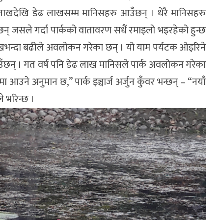
क लाखदेखि डेढ लाखसम्म मानिसहरु आउँछन् । धेरै मानिसहरु
आउँछन् जसले गर्दा पार्कको वातावरण सधैं रमाइलो भइरहेको हुन्छ
ाखभन्दा बढीले अवलोकन गरेका छन् । यो याम पर्यटक ओइरिने
ँछन् । गत वर्ष पनि डेढ लाख मानिसले पार्क अवलोकन गरेका
ने अनुमान छ,” पार्क इञ्चार्ज अर्जुन कुँवर भन्छन् – “नयाँ
े भरिन्छ ।