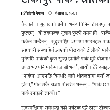
रेडियो नेपाल
बैशाख ४, २०७६
कैलाली । गुलाबको बगैंचा भनेर चिनिने टीकापुर 
फुल्छन् । यो ढकमक्क गुलाब फुल्ने समय हो । पार्
फर्कन मान्दैनन् । सुदूरपश्चिम भ्रमणमा आउनेहरु पार्
सहकारी संस्था हेर्न आएको पोखराको टोलीकोे पार्क 
पुगेपछि पार्कको कुरा सुन्दा हामीले पार्क घुम्ने योज
घण्टा भए पनि पार्कमा जाऔं भन्यौं, आयौं । धेरै रमाइ
“पार्कमा आएपछि दिनभरि यही शीतलतामा बसौं जस्त
होला,” पोखराकै अजय पोखरेल भन्छन् – “पार्क छ भन्न
पार्क रमाइलो लाग्यो ।”
सुदूरपश्चिममा सबैभन्दा बढी पर्यटक पुग्ने ठाउ“ टी