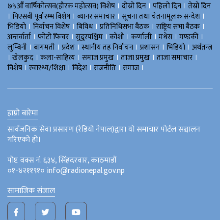
।
।
।
७५औँ वार्षिकोत्सव(हीरक महोत्सव) विशेष
दोस्रो दिन
पहिलो दिन
तेस्रो दिन
।
।
।
।
पिएसबी पूर्वारम्भ विशेष
ब्यानर समाचार
सूचना तथा चेतनामूलक सन्देश
।
।
।
।
।
भिडियाे
निर्वाचन विशेष
बिविध
प्रतिनिधिसभा बैठक
राष्ट्रिय सभा बैठक
।
।
।
।
।
।
।
अन्तर्वार्ता
फोटो फिचर
सुदुरपश्चिम
काेशी
कर्णाली
मधेस
गण्डकी
।
।
।
।
।
।
लुम्बिनी
बागमती
प्रदेश
स्थानीय तह निर्वाचन
प्रशासन
भिडियो
अर्थतन्त्र
।
।
।
।
।
।
खेलकुद
कला-साहित्य
समाज प्रमुख
ताजा प्रमुख
ताजा समाचार
।
।
।
।
।
विशेष
स्वास्थ्य/शिक्षा
विदेश
राजनीति
समाज
हाम्रो बारेमा
सार्वजनिक सेवा प्रसारण (रेडियो नेपाल)द्वारा यो समाचार पोर्टल सञ्चालन
गरिएको हो।
पोष्ट वक्स नं. ६३४, सिंहदरवार, काठमाडौं
०१-४२११९१० info@radionepal.gov.np
सामाजिक संजाल