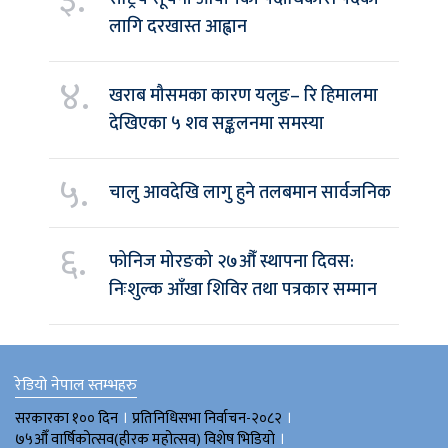
३.
लागि दरखास्त आह्वान
४.
खराब मौसमका कारण यलुङ– रि हिमालमा
देखिएका ५ शव सङ्कलनमा समस्या
५.
चालु आवदेखि लागु हुने तलबमान सार्वजनिक
६.
फोनिज मोरङको २७औँ स्थापना दिवस:
निःशुल्क आँखा शिविर तथा पत्रकार सम्मान
रेडियो नेपाल स्तम्भहरु
।
।
सरकारका १०० दिन
प्रतिनिधिसभा निर्वाचन-२०८२
।
७५औँ वार्षिकोत्सव(हीरक महोत्सव) विशेष भिडियाे