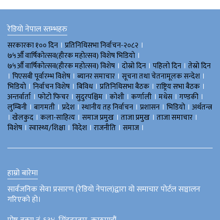
रेडियो नेपाल स्तम्भहरु
।
।
सरकारका १०० दिन
प्रतिनिधिसभा निर्वाचन-२०८२
।
७५औँ वार्षिकोत्सव(हीरक महोत्सव) विशेष भिडियाे
।
।
।
७५औँ वार्षिकोत्सव(हीरक महोत्सव) विशेष
दोस्रो दिन
पहिलो दिन
तेस्रो दिन
।
।
।
।
पिएसबी पूर्वारम्भ विशेष
ब्यानर समाचार
सूचना तथा चेतनामूलक सन्देश
।
।
।
।
।
भिडियाे
निर्वाचन विशेष
बिविध
प्रतिनिधिसभा बैठक
राष्ट्रिय सभा बैठक
।
।
।
।
।
।
।
अन्तर्वार्ता
फोटो फिचर
सुदुरपश्चिम
काेशी
कर्णाली
मधेस
गण्डकी
।
।
।
।
।
।
लुम्बिनी
बागमती
प्रदेश
स्थानीय तह निर्वाचन
प्रशासन
भिडियो
अर्थतन्त्र
।
।
।
।
।
।
खेलकुद
कला-साहित्य
समाज प्रमुख
ताजा प्रमुख
ताजा समाचार
।
।
।
।
।
विशेष
स्वास्थ्य/शिक्षा
विदेश
राजनीति
समाज
हाम्रो बारेमा
सार्वजनिक सेवा प्रसारण (रेडियो नेपाल)द्वारा यो समाचार पोर्टल सञ्चालन
गरिएको हो।