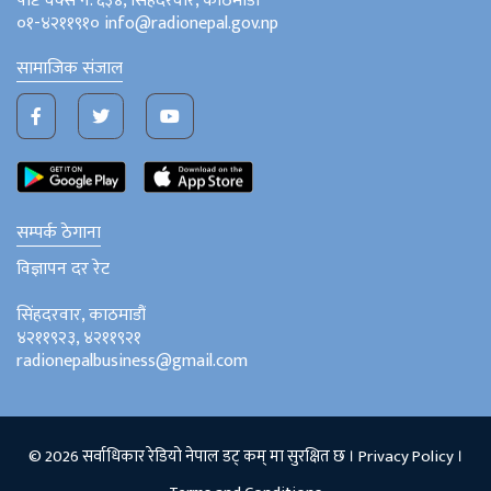
पोष्ट वक्स नं. ६३४, सिंहदरवार, काठमाडौं
०१-४२११९१० info@radionepal.gov.np
सामाजिक संजाल
सम्पर्क ठेगाना
विज्ञापन दर रेट
सिंहदरवार, काठमाडौं
४२११९२३, ४२११९२१
radionepalbusiness@gmail.com
© 2026 सर्वाधिकार रेडियो नेपाल डट् कम् मा सुरक्षित छ ।
Privacy Policy
।