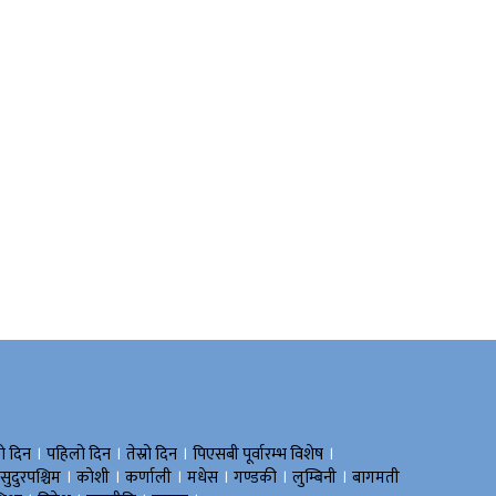
।
।
।
।
रो दिन
पहिलो दिन
तेस्रो दिन
पिएसबी पूर्वारम्भ विशेष
।
।
।
।
।
।
सुदुरपश्चिम
काेशी
कर्णाली
मधेस
गण्डकी
लुम्बिनी
बागमती