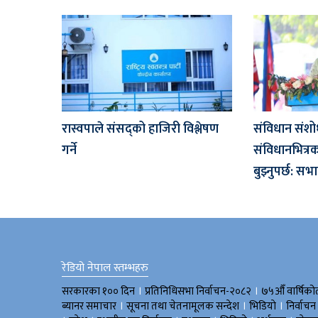
रास्वपाले संसद्को हाजिरी विश्लेषण
संविधान संशोध
गर्ने
संविधानभित्र
बुझ्नुपर्छ: स
रेडियो नेपाल स्तम्भहरु
।
।
सरकारका १०० दिन
प्रतिनिधिसभा निर्वाचन-२०८२
७५औँ वार्षिको
।
।
।
ब्यानर समाचार
सूचना तथा चेतनामूलक सन्देश
भिडियाे
निर्वाचन