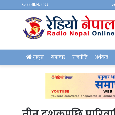
२२ साउन, २०८३
गृहपृष्ठ
समाचार
राजनीति
अर्थतन्त्र
तीन दशकपछि पारिवा