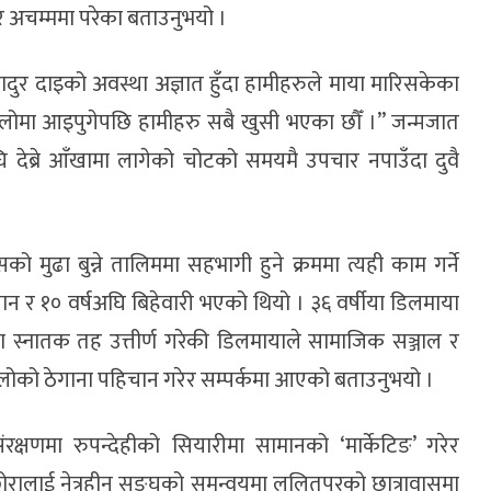
 र अचम्ममा परेका बताउनुभयो ।
ुर दाइको अवस्था अज्ञात हुँदा हामीहरुले माया मारिसकेका
ौली थलोमा आइपुगेपछि हामीहरु सबै खुसी भएका छौँ ।” जन्मजात
अघि देब्रे आँखामा लागेको चोटको समयमै उपचार नपाउँदा दुवै
को मुढा बुन्ने तालिममा सहभागी हुने क्रममा त्यही काम गर्ने
ान र १० वर्षअघि बिहेवारी भएको थियो । ३६ वर्षीया डिलमाया
्कायमा स्नातक तह उत्तीर्ण गरेकी डिलमायाले सामाजिक सञ्जाल र
थलोको ठेगाना पहिचान गरेर सम्पर्कमा आएको बताउनुभयो ।
्षणमा रुपन्देहीको सियारीमा सामानको ‘मार्केटिङ’ गरेर
ोरालाई नेत्रहीन सङ्घको समन्वयमा ललितपुरको छात्रावासमा