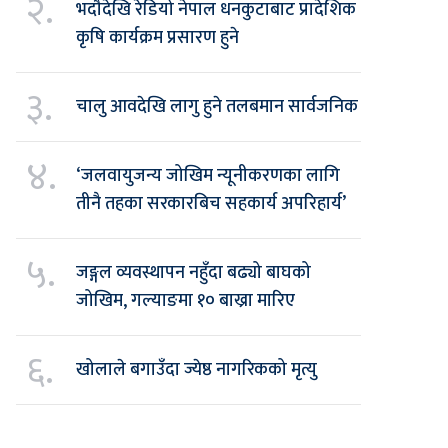
२.
भदौदेखि रेडियो नेपाल धनकुटाबाट प्रादेशिक
कृषि कार्यक्रम प्रसारण हुने
३.
चालु आवदेखि लागु हुने तलबमान सार्वजनिक
४.
‘जलवायुजन्य जोखिम न्यूनीकरणका लागि
तीनै तहका सरकारबिच सहकार्य अपरिहार्य’
५.
जङ्गल व्यवस्थापन नहुँदा बढ्यो बाघको
जोखिम, गल्याङमा १० बाख्रा मारिए
६.
खोलाले बगाउँदा ज्येष्ठ नागरिकको मृत्यु