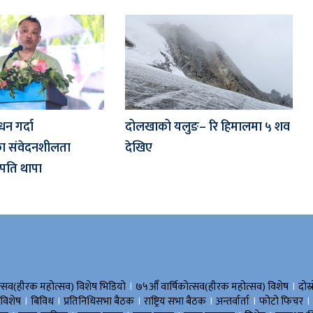
न गर्दा
दोलखाको यलुङ– रि हिमालमा ५ शव
का संवेदनशीलता
देखिए
भापति थापा
।
।
त्सव(हीरक महोत्सव) विशेष भिडियाे
७५औँ वार्षिकोत्सव(हीरक महोत्सव) विशेष
दोस्
।
।
।
।
।
।
 विशेष
बिविध
प्रतिनिधिसभा बैठक
राष्ट्रिय सभा बैठक
अन्तर्वार्ता
फोटो फिचर