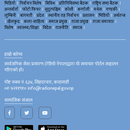
।
।
।
।
।
भिडियाे
निर्वाचन विशेष
बिविध
प्रतिनिधिसभा बैठक
राष्ट्रिय सभा बैठक
।
।
।
।
।
।
।
अन्तर्वार्ता
फोटो फिचर
सुदुरपश्चिम
काेशी
कर्णाली
मधेस
गण्डकी
।
।
।
।
।
।
लुम्बिनी
बागमती
प्रदेश
स्थानीय तह निर्वाचन
प्रशासन
भिडियो
अर्थतन्त्र
।
।
।
।
।
।
खेलकुद
कला-साहित्य
समाज प्रमुख
ताजा प्रमुख
ताजा समाचार
।
।
।
।
।
विशेष
स्वास्थ्य/शिक्षा
विदेश
राजनीति
समाज
हाम्रो बारेमा
सार्वजनिक सेवा प्रसारण (रेडियो नेपाल)द्वारा यो समाचार पोर्टल सञ्चालन
गरिएको हो।
पोष्ट वक्स नं. ६३४, सिंहदरवार, काठमाडौं
०१-४२११९१० info@radionepal.gov.np
सामाजिक संजाल