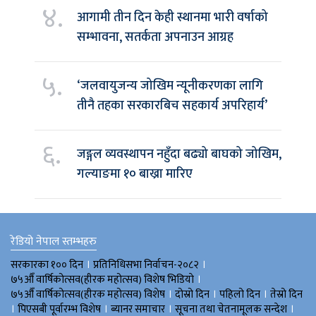
४.
आगामी तीन दिन केही स्थानमा भारी वर्षाको
सम्भावना, सतर्कता अपनाउन आग्रह
५.
‘जलवायुजन्य जोखिम न्यूनीकरणका लागि
तीनै तहका सरकारबिच सहकार्य अपरिहार्य’
६.
जङ्गल व्यवस्थापन नहुँदा बढ्यो बाघको जोखिम,
गल्याङमा १० बाख्रा मारिए
रेडियो नेपाल स्तम्भहरु
।
।
सरकारका १०० दिन
प्रतिनिधिसभा निर्वाचन-२०८२
।
७५औँ वार्षिकोत्सव(हीरक महोत्सव) विशेष भिडियाे
।
।
।
७५औँ वार्षिकोत्सव(हीरक महोत्सव) विशेष
दोस्रो दिन
पहिलो दिन
तेस्रो दिन
।
।
।
।
पिएसबी पूर्वारम्भ विशेष
ब्यानर समाचार
सूचना तथा चेतनामूलक सन्देश