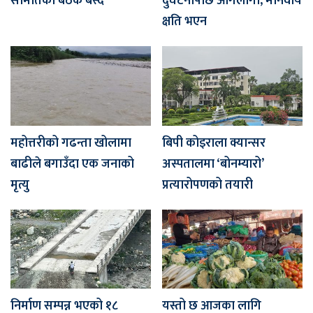
समितिको बैठक बस्दै
दुर्घटनापछि आगलागी, मानवीय
क्षति भएन
महोत्तरीको गढन्ता खोलामा
बिपी कोइराला क्यान्सर
बाढीले बगाउँदा एक जनाको
अस्पतालमा ‘बोनम्यारो’
मृत्यु
प्रत्यारोपणको तयारी
निर्माण सम्पन्न भएको १८
यस्तो छ आजका लागि