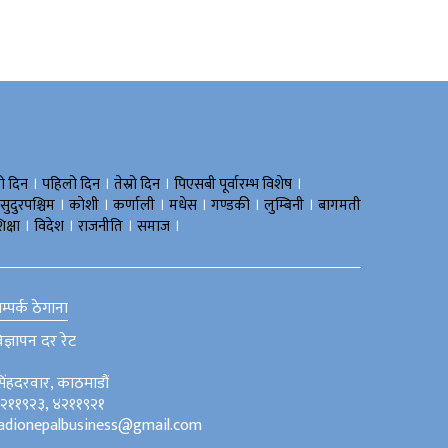
।
।
।
।
रो दिन
पहिलो दिन
तेस्रो दिन
पिएसबी पूर्वारम्भ विशेष
।
।
।
।
।
।
सुदुरपश्चिम
काेशी
कर्णाली
मधेस
गण्डकी
लुम्बिनी
बागमती
।
।
।
।
िक्षा
विदेश
राजनीति
समाज
म्पर्क ठेगाना
िज्ञापन दर रेट
िंहदरवार, काठमाडौं
२११९२३, ४२११९२१
adionepalbusiness@gmail.com