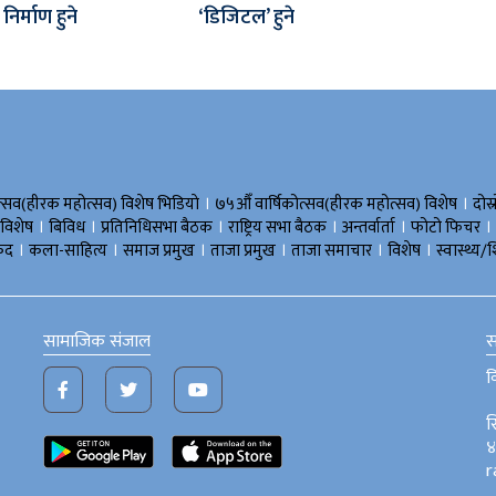
िर्माण हुने
‘डिजिटल’ हुने
।
।
त्सव(हीरक महोत्सव) विशेष भिडियाे
७५औँ वार्षिकोत्सव(हीरक महोत्सव) विशेष
दोस्
।
।
।
।
।
।
 विशेष
बिविध
प्रतिनिधिसभा बैठक
राष्ट्रिय सभा बैठक
अन्तर्वार्ता
फोटो फिचर
।
।
।
।
।
।
ुद
कला-साहित्य
समाज प्रमुख
ताजा प्रमुख
ताजा समाचार
विशेष
स्वास्थ्य/श
सामाजिक संजाल
स
व
स
४
r