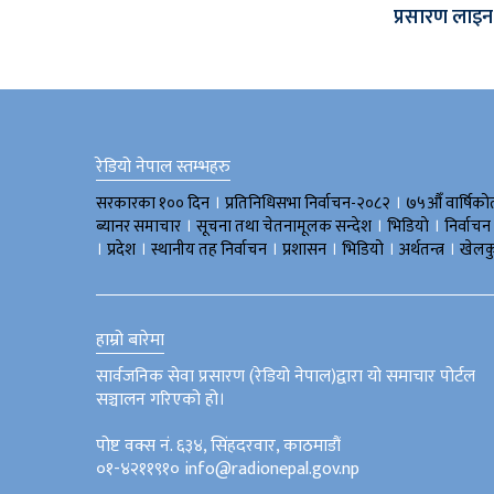
प्रसारण लाइन न
रेडियो नेपाल स्तम्भहरु
।
।
सरकारका १०० दिन
प्रतिनिधिसभा निर्वाचन-२०८२
७५औँ वार्षिको
।
।
।
ब्यानर समाचार
सूचना तथा चेतनामूलक सन्देश
भिडियाे
निर्वाचन
।
।
।
।
।
।
प्रदेश
स्थानीय तह निर्वाचन
प्रशासन
भिडियो
अर्थतन्त्र
खेलक
हाम्रो बारेमा
सार्वजनिक सेवा प्रसारण (रेडियो नेपाल)द्वारा यो समाचार पोर्टल
सञ्चालन गरिएको हो।
पोष्ट वक्स नं. ६३४, सिंहदरवार, काठमाडौं
०१-४२११९१० info@radionepal.gov.np