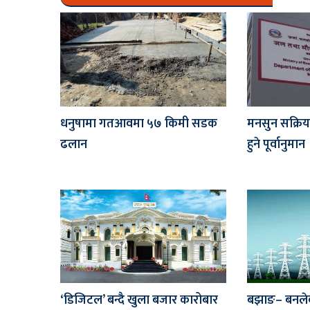
धनुषामा गतआवमा ५७ किमी सडक
मनसुन सक्रियः 
ढलान
हुने पूर्वानुमान
‘डिजिटल’ बन्दै खुला बजार कारोबार
बझाङ– बनलेक