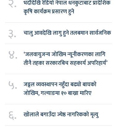
२.
भदौदेखि रेडियो नेपाल धनकुटाबाट प्रादेशिक
कृषि कार्यक्रम प्रसारण हुने
३.
चालु आवदेखि लागु हुने तलबमान सार्वजनिक
४.
‘जलवायुजन्य जोखिम न्यूनीकरणका लागि
तीनै तहका सरकारबिच सहकार्य अपरिहार्य’
५.
जङ्गल व्यवस्थापन नहुँदा बढ्यो बाघको
जोखिम, गल्याङमा १० बाख्रा मारिए
६.
खोलाले बगाउँदा ज्येष्ठ नागरिकको मृत्यु