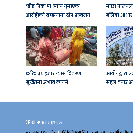
‘ब्रोड पिक’ मा ज्यान गुमाएका
माछा पालनलाई र
आरोहीको सम्झनामा दीप प्रज्वलन
बलियो आधार ब
करिब ३८ हजार ग्यास वितरण :
आयोगद्वारा ए
सुर्खेतमा अभाव कायमै
सहज बनाउ आग
रेडियो नेपाल स्तम्भहरु
।
।
सरकारका १०० दिन
प्रतिनिधिसभा निर्वाचन-२०८२
७५औँ वार्षिको