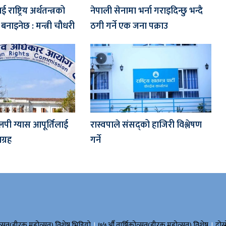
ाष्ट्रिय अर्थतन्त्रको
नेपाली सेनामा भर्ना गराइदिन्छु भन्दै
नाइनेछ : मन्त्री चौधरी
ठगी गर्ने एक जना पक्राउ
लपी ग्यास आपूर्तिलाई
रास्वपाले संसद्को हाजिरी विश्लेषण
्रह
गर्ने
।
।
त्सव(हीरक महोत्सव) विशेष भिडियाे
७५औँ वार्षिकोत्सव(हीरक महोत्सव) विशेष
दोस्