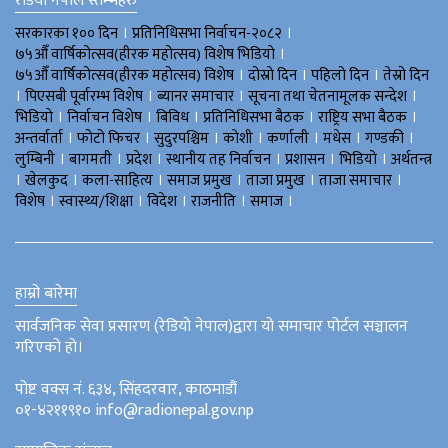
रेडियो नेपाल स्तम्भहरु
।
।
सरकारका १०० दिन
प्रतिनिधिसभा निर्वाचन-२०८२
।
७५औँ वार्षिकोत्सव(हीरक महोत्सव) विशेष भिडियाे
।
।
।
७५औँ वार्षिकोत्सव(हीरक महोत्सव) विशेष
दोस्रो दिन
पहिलो दिन
तेस्रो दिन
।
।
।
।
पिएसबी पूर्वारम्भ विशेष
ब्यानर समाचार
सूचना तथा चेतनामूलक सन्देश
।
।
।
।
।
भिडियाे
निर्वाचन विशेष
बिविध
प्रतिनिधिसभा बैठक
राष्ट्रिय सभा बैठक
।
।
।
।
।
।
।
अन्तर्वार्ता
फोटो फिचर
सुदुरपश्चिम
काेशी
कर्णाली
मधेस
गण्डकी
।
।
।
।
।
।
लुम्बिनी
बागमती
प्रदेश
स्थानीय तह निर्वाचन
प्रशासन
भिडियो
अर्थतन्त्र
।
।
।
।
।
।
खेलकुद
कला-साहित्य
समाज प्रमुख
ताजा प्रमुख
ताजा समाचार
।
।
।
।
।
विशेष
स्वास्थ्य/शिक्षा
विदेश
राजनीति
समाज
हाम्रो बारेमा
सार्वजनिक सेवा प्रसारण (रेडियो नेपाल)द्वारा यो समाचार पोर्टल सञ्चालन
गरिएको हो।
पोष्ट वक्स नं. ६३४, सिंहदरवार, काठमाडौं
०१-४२११९१० info@radionepal.gov.np