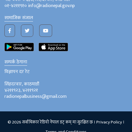
०१-४२११९१० info@radionepal.gov.np
सामाजिक संजाल
सम्पर्क ठेगाना
विज्ञापन दर रेट
सिंहदरवार, काठमाडौं
४२११९२३, ४२११९२१
radionepalbusiness@gmail.com
© 2026 सर्वाधिकार रेडियो नेपाल डट् कम् मा सुरक्षित छ ।
Privacy Policy
।
Terms and Conditions