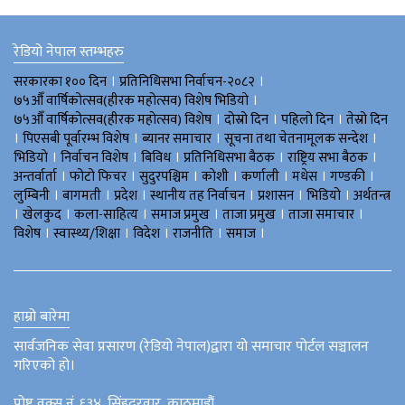
रेडियो नेपाल स्तम्भहरु
।
।
सरकारका १०० दिन
प्रतिनिधिसभा निर्वाचन-२०८२
।
७५औँ वार्षिकोत्सव(हीरक महोत्सव) विशेष भिडियाे
।
।
।
७५औँ वार्षिकोत्सव(हीरक महोत्सव) विशेष
दोस्रो दिन
पहिलो दिन
तेस्रो दिन
।
।
।
।
पिएसबी पूर्वारम्भ विशेष
ब्यानर समाचार
सूचना तथा चेतनामूलक सन्देश
।
।
।
।
।
भिडियाे
निर्वाचन विशेष
बिविध
प्रतिनिधिसभा बैठक
राष्ट्रिय सभा बैठक
।
।
।
।
।
।
।
अन्तर्वार्ता
फोटो फिचर
सुदुरपश्चिम
काेशी
कर्णाली
मधेस
गण्डकी
।
।
।
।
।
।
लुम्बिनी
बागमती
प्रदेश
स्थानीय तह निर्वाचन
प्रशासन
भिडियो
अर्थतन्त्र
।
।
।
।
।
।
खेलकुद
कला-साहित्य
समाज प्रमुख
ताजा प्रमुख
ताजा समाचार
।
।
।
।
।
विशेष
स्वास्थ्य/शिक्षा
विदेश
राजनीति
समाज
हाम्रो बारेमा
सार्वजनिक सेवा प्रसारण (रेडियो नेपाल)द्वारा यो समाचार पोर्टल सञ्चालन
गरिएको हो।
पोष्ट वक्स नं. ६३४, सिंहदरवार, काठमाडौं