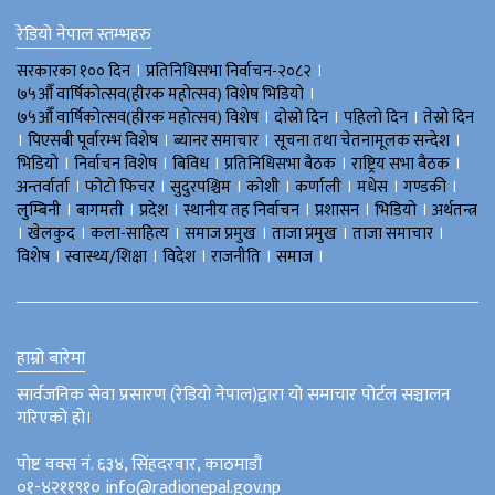
रेडियो नेपाल स्तम्भहरु
।
।
सरकारका १०० दिन
प्रतिनिधिसभा निर्वाचन-२०८२
।
७५औँ वार्षिकोत्सव(हीरक महोत्सव) विशेष भिडियाे
।
।
।
७५औँ वार्षिकोत्सव(हीरक महोत्सव) विशेष
दोस्रो दिन
पहिलो दिन
तेस्रो दिन
।
।
।
।
पिएसबी पूर्वारम्भ विशेष
ब्यानर समाचार
सूचना तथा चेतनामूलक सन्देश
।
।
।
।
।
भिडियाे
निर्वाचन विशेष
बिविध
प्रतिनिधिसभा बैठक
राष्ट्रिय सभा बैठक
।
।
।
।
।
।
।
अन्तर्वार्ता
फोटो फिचर
सुदुरपश्चिम
काेशी
कर्णाली
मधेस
गण्डकी
।
।
।
।
।
।
लुम्बिनी
बागमती
प्रदेश
स्थानीय तह निर्वाचन
प्रशासन
भिडियो
अर्थतन्त्र
।
।
।
।
।
।
खेलकुद
कला-साहित्य
समाज प्रमुख
ताजा प्रमुख
ताजा समाचार
।
।
।
।
।
विशेष
स्वास्थ्य/शिक्षा
विदेश
राजनीति
समाज
हाम्रो बारेमा
सार्वजनिक सेवा प्रसारण (रेडियो नेपाल)द्वारा यो समाचार पोर्टल सञ्चालन
गरिएको हो।
पोष्ट वक्स नं. ६३४, सिंहदरवार, काठमाडौं
०१-४२११९१० info@radionepal.gov.np