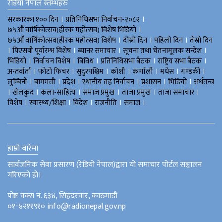
रेडियो नेपाल स्तम्भहरु
।
।
सरकारका १०० दिन
प्रतिनिधिसभा निर्वाचन-२०८२
।
७५औँ वार्षिकोत्सव(हीरक महोत्सव) विशेष भिडियाे
।
।
।
७५औँ वार्षिकोत्सव(हीरक महोत्सव) विशेष
दोस्रो दिन
पहिलो दिन
तेस्रो दिन
।
।
।
।
पिएसबी पूर्वारम्भ विशेष
ब्यानर समाचार
सूचना तथा चेतनामूलक सन्देश
।
।
।
।
।
भिडियाे
निर्वाचन विशेष
बिविध
प्रतिनिधिसभा बैठक
राष्ट्रिय सभा बैठक
।
।
।
।
।
।
।
अन्तर्वार्ता
फोटो फिचर
सुदुरपश्चिम
काेशी
कर्णाली
मधेस
गण्डकी
।
।
।
।
।
।
लुम्बिनी
बागमती
प्रदेश
स्थानीय तह निर्वाचन
प्रशासन
भिडियो
अर्थतन्त्र
।
।
।
।
।
।
खेलकुद
कला-साहित्य
समाज प्रमुख
ताजा प्रमुख
ताजा समाचार
।
।
।
।
।
विशेष
स्वास्थ्य/शिक्षा
विदेश
राजनीति
समाज
हाम्रो बारेमा
सार्वजनिक सेवा प्रसारण (रेडियो नेपाल)द्वारा यो समाचार पोर्टल सञ्चालन
गरिएको हो।
पोष्ट वक्स नं. ६३४, सिंहदरवार, काठमाडौं
०१-४२११९१० info@radionepal.gov.np