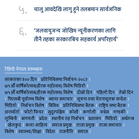
५.
चालु आवदेखि लागु हुने तलबमान सार्वजनिक
६.
‘जलवायुजन्य जोखिम न्यूनीकरणका लागि
तीनै तहका सरकारबिच सहकार्य अपरिहार्य’
रेडियो नेपाल स्तम्भहरु
।
।
सरकारका १०० दिन
प्रतिनिधिसभा निर्वाचन-२०८२
।
७५औँ वार्षिकोत्सव(हीरक महोत्सव) विशेष भिडियाे
।
।
।
७५औँ वार्षिकोत्सव(हीरक महोत्सव) विशेष
दोस्रो दिन
पहिलो दिन
तेस्रो दिन
।
।
।
।
पिएसबी पूर्वारम्भ विशेष
ब्यानर समाचार
सूचना तथा चेतनामूलक सन्देश
।
।
।
।
।
भिडियाे
निर्वाचन विशेष
बिविध
प्रतिनिधिसभा बैठक
राष्ट्रिय सभा बैठक
।
।
।
।
।
।
।
अन्तर्वार्ता
फोटो फिचर
सुदुरपश्चिम
काेशी
कर्णाली
मधेस
गण्डकी
।
।
।
।
।
।
लुम्बिनी
बागमती
प्रदेश
स्थानीय तह निर्वाचन
प्रशासन
भिडियो
अर्थतन्त्र
।
।
।
।
।
।
खेलकुद
कला-साहित्य
समाज प्रमुख
ताजा प्रमुख
ताजा समाचार
।
।
।
।
।
विशेष
स्वास्थ्य/शिक्षा
विदेश
राजनीति
समाज