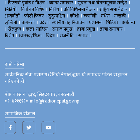
।
।
।
।
पिएसबी पूर्वारम्भ विशेष
ब्यानर समाचार
सूचना तथा चेतनामूलक सन्देश
।
।
।
।
।
भिडियाे
निर्वाचन विशेष
बिविध
प्रतिनिधिसभा बैठक
राष्ट्रिय सभा बैठक
।
।
।
।
।
।
।
अन्तर्वार्ता
फोटो फिचर
सुदुरपश्चिम
काेशी
कर्णाली
मधेस
गण्डकी
।
।
।
।
।
।
लुम्बिनी
बागमती
प्रदेश
स्थानीय तह निर्वाचन
प्रशासन
भिडियो
अर्थतन्त्र
।
।
।
।
।
।
खेलकुद
कला-साहित्य
समाज प्रमुख
ताजा प्रमुख
ताजा समाचार
।
।
।
।
।
विशेष
स्वास्थ्य/शिक्षा
विदेश
राजनीति
समाज
हाम्रो बारेमा
सार्वजनिक सेवा प्रसारण (रेडियो नेपाल)द्वारा यो समाचार पोर्टल सञ्चालन
गरिएको हो।
पोष्ट वक्स नं. ६३४, सिंहदरवार, काठमाडौं
०१-४२११९१० info@radionepal.gov.np
सामाजिक संजाल