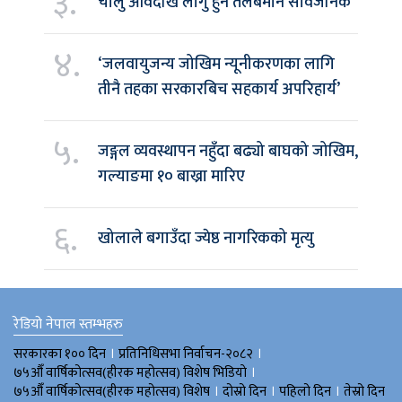
३.
चालु आवदेखि लागु हुने तलबमान सार्वजनिक
४.
‘जलवायुजन्य जोखिम न्यूनीकरणका लागि
तीनै तहका सरकारबिच सहकार्य अपरिहार्य’
५.
जङ्गल व्यवस्थापन नहुँदा बढ्यो बाघको जोखिम,
गल्याङमा १० बाख्रा मारिए
६.
खोलाले बगाउँदा ज्येष्ठ नागरिकको मृत्यु
रेडियो नेपाल स्तम्भहरु
।
।
सरकारका १०० दिन
प्रतिनिधिसभा निर्वाचन-२०८२
।
७५औँ वार्षिकोत्सव(हीरक महोत्सव) विशेष भिडियाे
।
।
।
७५औँ वार्षिकोत्सव(हीरक महोत्सव) विशेष
दोस्रो दिन
पहिलो दिन
तेस्रो दिन