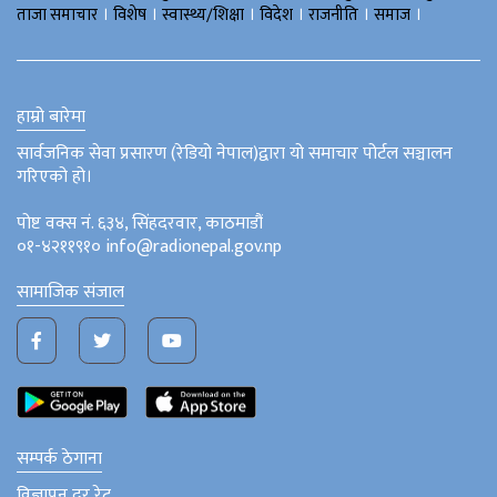
।
।
।
।
।
।
ताजा समाचार
विशेष
स्वास्थ्य/शिक्षा
विदेश
राजनीति
समाज
हाम्रो बारेमा
सार्वजनिक सेवा प्रसारण (रेडियो नेपाल)द्वारा यो समाचार पोर्टल सञ्चालन
गरिएको हो।
पोष्ट वक्स नं. ६३४, सिंहदरवार, काठमाडौं
०१-४२११९१० info@radionepal.gov.np
सामाजिक संजाल
सम्पर्क ठेगाना
विज्ञापन दर रेट