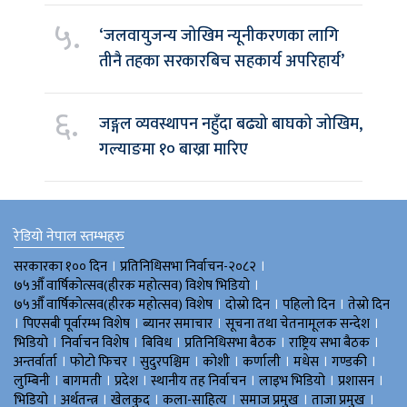
५.
‘जलवायुजन्य जोखिम न्यूनीकरणका लागि
तीनै तहका सरकारबिच सहकार्य अपरिहार्य’
६.
जङ्गल व्यवस्थापन नहुँदा बढ्यो बाघको जोखिम,
गल्याङमा १० बाख्रा मारिए
रेडियो नेपाल स्तम्भहरु
।
।
सरकारका १०० दिन
प्रतिनिधिसभा निर्वाचन-२०८२
।
७५औँ वार्षिकोत्सव(हीरक महोत्सव) विशेष भिडियाे
।
।
।
७५औँ वार्षिकोत्सव(हीरक महोत्सव) विशेष
दोस्रो दिन
पहिलो दिन
तेस्रो दिन
।
।
।
।
पिएसबी पूर्वारम्भ विशेष
ब्यानर समाचार
सूचना तथा चेतनामूलक सन्देश
।
।
।
।
।
भिडियाे
निर्वाचन विशेष
बिविध
प्रतिनिधिसभा बैठक
राष्ट्रिय सभा बैठक
।
।
।
।
।
।
।
अन्तर्वार्ता
फोटो फिचर
सुदुरपश्चिम
काेशी
कर्णाली
मधेस
गण्डकी
।
।
।
।
।
।
लुम्बिनी
बागमती
प्रदेश
स्थानीय तह निर्वाचन
लाइभ भिडियो
प्रशासन
।
।
।
।
।
।
भिडियो
अर्थतन्त्र
खेलकुद
कला-साहित्य
समाज प्रमुख
ताजा प्रमुख