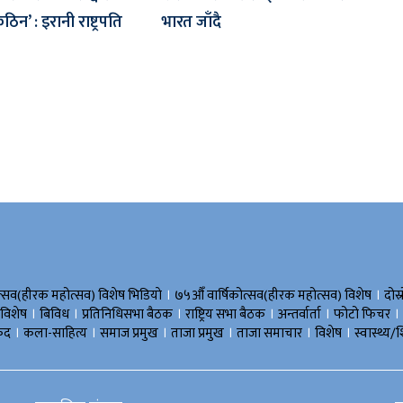
िन’ : इरानी राष्ट्रपति
भारत जाँदै
।
।
त्सव(हीरक महोत्सव) विशेष भिडियाे
७५औँ वार्षिकोत्सव(हीरक महोत्सव) विशेष
दोस्
।
।
।
।
।
।
 विशेष
बिविध
प्रतिनिधिसभा बैठक
राष्ट्रिय सभा बैठक
अन्तर्वार्ता
फोटो फिचर
।
।
।
।
।
।
ुद
कला-साहित्य
समाज प्रमुख
ताजा प्रमुख
ताजा समाचार
विशेष
स्वास्थ्य/श