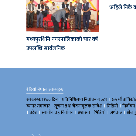
‘अहिले निकै कठ
मध्यपुरथिमि नगरपालिकाको चार वर्षे
उपलब्धि सार्वजनिक
रेडियो नेपाल स्तम्भहरु
।
।
सरकारका १०० दिन
प्रतिनिधिसभा निर्वाचन-२०८२
७५औँ वार्षिको
।
।
।
ब्यानर समाचार
सूचना तथा चेतनामूलक सन्देश
भिडियाे
निर्वाचन
।
।
।
।
।
।
प्रदेश
स्थानीय तह निर्वाचन
प्रशासन
भिडियो
अर्थतन्त्र
खेलक