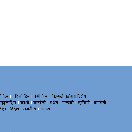
।
।
।
।
रो दिन
पहिलो दिन
तेस्रो दिन
पिएसबी पूर्वारम्भ विशेष
।
।
।
।
।
।
सुदुरपश्चिम
काेशी
कर्णाली
मधेस
गण्डकी
लुम्बिनी
बागमती
।
।
।
।
िक्षा
विदेश
राजनीति
समाज