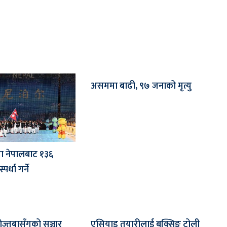
असममा बाढी, ९७ जनाको मृत्यु
ा नेपालबाट १३६
पर्धा गर्ने
मोज्तबासँगको सञ्चार
एसियाड तयारीलाई बक्सिङ टोली