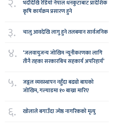
२.
भदौदेखि रेडियो नेपाल धनकुटाबाट प्रादेशिक
कृषि कार्यक्रम प्रसारण हुने
३.
चालु आवदेखि लागु हुने तलबमान सार्वजनिक
४.
‘जलवायुजन्य जोखिम न्यूनीकरणका लागि
तीनै तहका सरकारबिच सहकार्य अपरिहार्य’
५.
जङ्गल व्यवस्थापन नहुँदा बढ्यो बाघको
जोखिम, गल्याङमा १० बाख्रा मारिए
६.
खोलाले बगाउँदा ज्येष्ठ नागरिकको मृत्यु