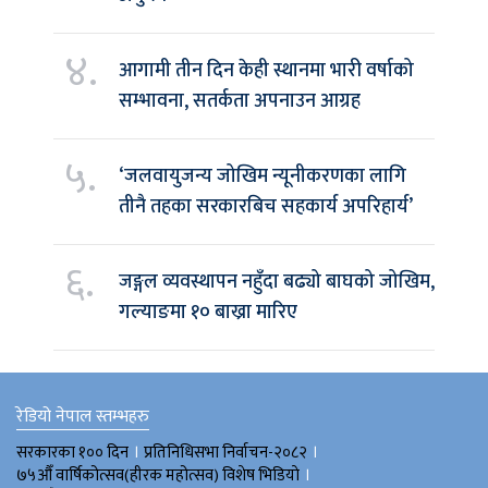
४.
आगामी तीन दिन केही स्थानमा भारी वर्षाको
सम्भावना, सतर्कता अपनाउन आग्रह
५.
‘जलवायुजन्य जोखिम न्यूनीकरणका लागि
तीनै तहका सरकारबिच सहकार्य अपरिहार्य’
६.
जङ्गल व्यवस्थापन नहुँदा बढ्यो बाघको जोखिम,
गल्याङमा १० बाख्रा मारिए
रेडियो नेपाल स्तम्भहरु
।
।
सरकारका १०० दिन
प्रतिनिधिसभा निर्वाचन-२०८२
।
७५औँ वार्षिकोत्सव(हीरक महोत्सव) विशेष भिडियाे