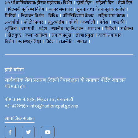
।
।
।
७५औँ वार्षिकोत्सव(हीरक महोत्सव) विशेष
दोस्रो दिन
पहिलो दिन
तेस्रो दिन
।
।
।
।
पिएसबी पूर्वारम्भ विशेष
ब्यानर समाचार
सूचना तथा चेतनामूलक सन्देश
।
।
।
।
।
भिडियाे
निर्वाचन विशेष
बिविध
प्रतिनिधिसभा बैठक
राष्ट्रिय सभा बैठक
।
।
।
।
।
।
।
अन्तर्वार्ता
फोटो फिचर
सुदुरपश्चिम
काेशी
कर्णाली
मधेस
गण्डकी
।
।
।
।
।
।
लुम्बिनी
बागमती
प्रदेश
स्थानीय तह निर्वाचन
प्रशासन
भिडियो
अर्थतन्त्र
।
।
।
।
।
।
खेलकुद
कला-साहित्य
समाज प्रमुख
ताजा प्रमुख
ताजा समाचार
।
।
।
।
।
विशेष
स्वास्थ्य/शिक्षा
विदेश
राजनीति
समाज
हाम्रो बारेमा
सार्वजनिक सेवा प्रसारण (रेडियो नेपाल)द्वारा यो समाचार पोर्टल सञ्चालन
गरिएको हो।
पोष्ट वक्स नं. ६३४, सिंहदरवार, काठमाडौं
०१-४२११९१० info@radionepal.gov.np
सामाजिक संजाल