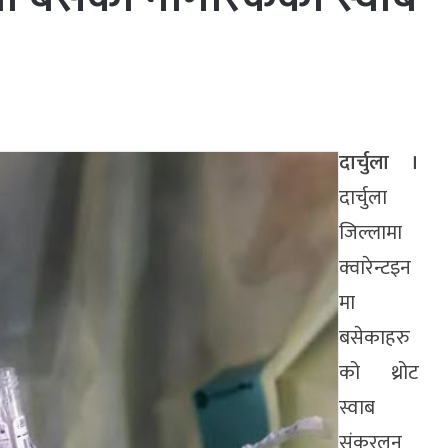
दार्चुला ।
दार्चुला
जिल्लामा
क्वारेन्टइन
मा
बसेकाहरु
को थ्रोट
स्वाब
संकरलन