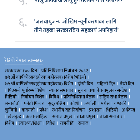
५.
चालु आवदेखि लागु हुने तलबमान सार्वजनिक
६.
‘जलवायुजन्य जोखिम न्यूनीकरणका लागि
तीनै तहका सरकारबिच सहकार्य अपरिहार्य’
रेडियो नेपाल स्तम्भहरु
।
।
सरकारका १०० दिन
प्रतिनिधिसभा निर्वाचन-२०८२
।
७५औँ वार्षिकोत्सव(हीरक महोत्सव) विशेष भिडियाे
।
।
।
७५औँ वार्षिकोत्सव(हीरक महोत्सव) विशेष
दोस्रो दिन
पहिलो दिन
तेस्रो दिन
।
।
।
।
पिएसबी पूर्वारम्भ विशेष
ब्यानर समाचार
सूचना तथा चेतनामूलक सन्देश
।
।
।
।
।
भिडियाे
निर्वाचन विशेष
बिविध
प्रतिनिधिसभा बैठक
राष्ट्रिय सभा बैठक
।
।
।
।
।
।
।
अन्तर्वार्ता
फोटो फिचर
सुदुरपश्चिम
काेशी
कर्णाली
मधेस
गण्डकी
।
।
।
।
।
।
लुम्बिनी
बागमती
प्रदेश
स्थानीय तह निर्वाचन
प्रशासन
भिडियो
अर्थतन्त्र
।
।
।
।
।
।
खेलकुद
कला-साहित्य
समाज प्रमुख
ताजा प्रमुख
ताजा समाचार
।
।
।
।
।
विशेष
स्वास्थ्य/शिक्षा
विदेश
राजनीति
समाज