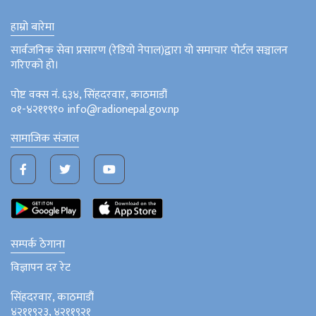
हाम्रो बारेमा
सार्वजनिक सेवा प्रसारण (रेडियो नेपाल)द्वारा यो समाचार पोर्टल सञ्चालन
गरिएको हो।
पोष्ट वक्स नं. ६३४, सिंहदरवार, काठमाडौं
०१-४२११९१० info@radionepal.gov.np
सामाजिक संजाल
सम्पर्क ठेगाना
विज्ञापन दर रेट
सिंहदरवार, काठमाडौं
४२११९२३, ४२११९२१